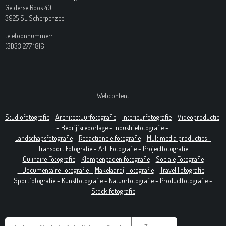
Gelderse Roos 40
3925 SL Scherpenzeel
telefoonnummer:
(31)33 277 1816
Webcontent
Studiofotografie
-
Architectuurfotografie
-
Interieurfotografie
-
Videoproductie
-
Bedrijfsreportage
-
Industrie
fotografie
-
Landschapsfotografie
-
Redactionele fotografie
-
Multimedia producties -
T
ransport Fotografie -
Art
Fotografie
-
Projectfotografie
Culinaire Fotografie
-
Klompenpaden fotografie
-
Sociale
Fotografie
-
Documentaire
Fotografie
-
Makelaardij Fotografie
-
Travel Fotografie
-
Sportfotografie -
Kunstfotografie
-
Natuurfotografie
-
Productfotografie
-
Stock fotografie