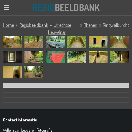
REGIO
BEELDBANK
Ga
direct
naar
Home
»
Regiobeeldbank
»
Utrechtse
»
Rhenen
»
Ringwalburcht
de
Heuvelrug
hoofdinhoud
Contactinformatie
Willem van Leuveren Fotografie