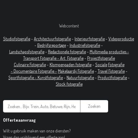
Webcontent
Studiofotografie
-
Architectuurfotografie
-
Interieurfotografie
-
Videoproductie
-
Bedrijfsreportage
-
Industrie
fotografie
-
Landschapsfotografie
-
Redactionele fotografie
-
Multimedia producties -
T
ransport Fotografie -
Art
Fotografie
-
Projectfotografie
Culinaire Fotografie
-
Klompenpaden fotografie
-
Sociale
Fotografie
-
Documentaire
Fotografie
-
Makelaardij Fotografie
-
Travel Fotografie
-
Sportfotografie -
Kunstfotografie
-
Natuurfotografie
-
Productfotografie
-
Stock fotografie
Zoeken
Offerteaanvraag
Wilt u gebruik maken van onze diensten?
Vraag dan vrijblijvend een offerte aan!