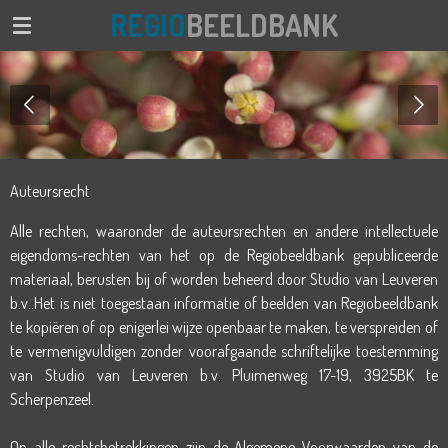
REGIO
BEELDBANK
Ga
direct
naar
de
hoofdinhoud
Auteursrecht
Alle rechten, waaronder de auteursrechten en andere intellectuele
eigendoms-rechten van het op de Regiobeeldbank gepubliceerde
materiaal, berusten bij of worden beheerd door Studio van Leuveren
b.v..
Het is niet toegestaan informatie of beelden van Regiobeeldbank
te kopiëren of op enigerlei wijze openbaar te maken, te verspreiden of
te vermenigvuldigen zonder voorafgaande schriftelijke toestemming
van Studio van Leuveren b.v. Pluimenweg 17-19, 3925BK te
Scherpenzeel.
Op alle rechtsbetrekkingen zijn de Algemene Voorwaarden van de