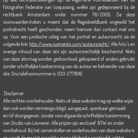
Fotografen Federatie van toepassing, welke zijn gedeponeerd bij de
rechtbank Amsterdam onder nummer 78/2005. Zie deze
voorwaarden.Indien u meent dat de Regiobeeldbank ongewild het
portretrecht heeft geschonden, neem hierover dan contact met ons
op. Voor een juridische uitleg van het portret en auteursrecht zie de
volgende link:
http://www.iusmentis.com/auteursrecht/
Alle foto's en
overige inhoud van deze site zijn auteursrechtelijk beschermd. Niets
van deze site mag worden gedownload, gekopieerd of anders gebruikt
zonder schriftelijke toestemming van de auteur en beheerder van deze
site. Ons telefoonnummer is: 033-2771816
Disclaimer
Alle rechten voorbehouden. Niets uit deze website mag op welke wijze
dan ook worden vermenigvuldigd, aangepast, openbaar gemaakt
en/of doorgegeven, zonder voorafgaande schriftelijke toestemming
van Studio van Leuveren. Alle prijzen zijn exclusief BTW en onder
voorbehoud.
Bij het samenstellen en onderhouden van deze website is
en wordt de grootst mogelijke zorgvuldigheid nagestreefd, echter