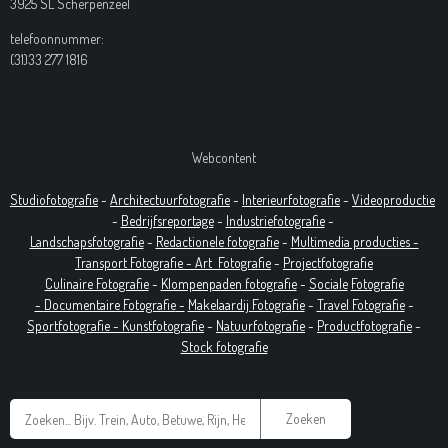
3925 SL Scherpenzeel
telefoonnummer:
(31)33 277 1816
Webcontent
Studiofotografie
-
Architectuurfotografie
-
Interieurfotografie
-
Videoproductie
-
Bedrijfsreportage
-
Industrie
fotografie
-
Landschapsfotografie
-
Redactionele fotografie
-
Multimedia producties -
T
ransport Fotografie -
Art
Fotografie
-
Projectfotografie
Culinaire Fotografie
-
Klompenpaden fotografie
-
Sociale
Fotografie
-
Documentaire
Fotografie
-
Makelaardij Fotografie
-
Travel Fotografie
-
Sportfotografie -
Kunstfotografie
-
Natuurfotografie
-
Productfotografie
-
Stock fotografie
Zoeken