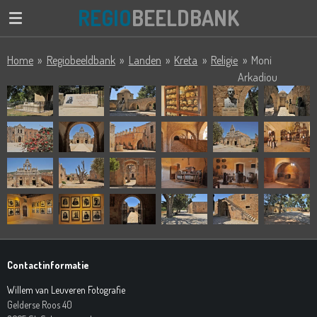
REGIO
BEELDBANK
Ga
direct
naar
Home
»
Regiobeeldbank
»
Landen
»
Kreta
»
Religie
»
Moni
de
Arkadiou
hoofdinhoud
Contactinformatie
Willem van Leuveren Fotografie
Gelderse Roos 40