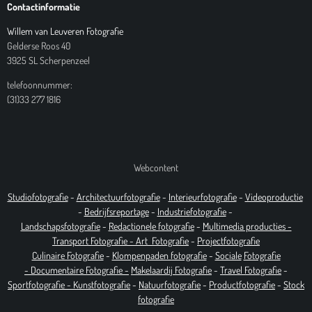
Contactinformatie
Willem van Leuveren Fotografie
Gelderse Roos 40
3925 SL Scherpenzeel
telefoonnummer:
(31)33 277 1816
Webcontent
Studiofotografie
-
Architectuurfotografie
-
Interieurfotografie
-
Videoproductie
-
Bedrijfsreportage
-
Industrie
fotografie
-
Landschapsfotografie
-
Redactionele fotografie
-
Multimedia producties -
T
ransport Fotografie -
Art
Fotografie
-
Projectfotografie
Culinaire Fotografie
-
Klompenpaden fotografie
-
Sociale
Fotografie
-
Documentaire
Fotografie
-
Makelaardij Fotografie
-
Travel Fotografie
-
Sportfotografie -
Kunstfotografie
-
Natuurfotografie
-
Productfotografie
-
Stock
fotografie