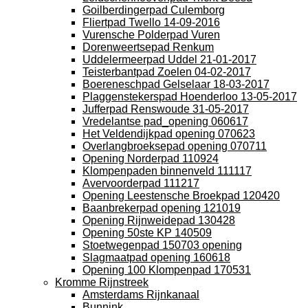
Goilberdingerpad Culemborg
Fliertpad Twello 14-09-2016
Vurensche Polderpad Vuren
Dorenweertsepad Renkum
Uddelermeerpad Uddel 21-01-2017
Teisterbantpad Zoelen 04-02-2017
Boereneschpad Gelselaar 18-03-2017
Plaggenstekerspad Hoenderloo 13-05-2017
Jufferpad Renswoude 31-05-2017
Vredelantse pad_opening 060617
Het Veldendijkpad opening 070623
Overlangbroeksepad opening 070711
Opening Norderpad 110924
Klompenpaden binnenveld 111117
Avervoorderpad 111217
Opening Leestensche Broekpad 120420
Baanbrekerpad opening 121019
Opening Rijnweidepad 130428
Opening 50ste KP 140509
Stoetwegenpad 150703 opening
Slagmaatpad opening 160618
Opening 100 Klompenpad 170531
Kromme Rijnstreek
Amsterdams Rijnkanaal
Bunnink