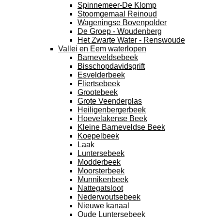
Spinnemeer-De Klomp
Stoomgemaal Reinoud
Wageningse Bovenpolder
De Groep - Woudenberg
Het Zwarte Water - Renswoude
Vallei en Eem waterlopen
Barneveldsebeek
Bisschopdavidsgrift
Esvelderbeek
Fliertsebeek
Grootebeek
Grote Veenderplas
Heiligenbergerbeek
Hoevelakense Beek
Kleine Barneveldse Beek
Koepelbeek
Laak
Luntersebeek
Modderbeek
Moorsterbeek
Munnikenbeek
Nattegatsloot
Nederwoutsebeek
Nieuwe kanaal
Oude Luntersebeek