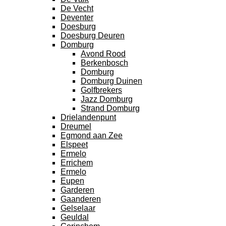
De Vecht
Deventer
Doesburg
Doesburg Deuren
Domburg
Avond Rood
Berkenbosch
Domburg
Domburg Duinen
Golfbrekers
Jazz Domburg
Strand Domburg
Drielandenpunt
Dreumel
Egmond aan Zee
Elspeet
Ermelo
Errichem
Ermelo
Eupen
Garderen
Gaanderen
Gelselaar
Geuldal