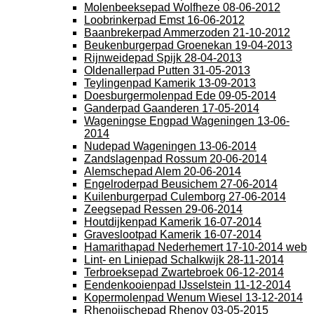
Molenbeeksepad Wolfheze 08-06-2012
Loobrinkerpad Emst 16-06-2012
Baanbrekerpad Ammerzoden 21-10-2012
Beukenburgerpad Groenekan 19-04-2013
Rijnweidepad Spijk 28-04-2013
Oldenallerpad Putten 31-05-2013
Teylingenpad Kamerik 13-09-2013
Doesburgermolenpad Ede 09-05-2014
Ganderpad Gaanderen 17-05-2014
Wageningse Engpad Wageningen 13-06-
2014
Nudepad Wageningen 13-06-2014
Zandslagenpad Rossum 20-06-2014
Alemschepad Alem 20-06-2014
Engelroderpad Beusichem 27-06-2014
Kuilenburgerpad Culemborg 27-06-2014
Zeegsepad Ressen 29-06-2014
Houtdijkenpad Kamerik 16-07-2014
Graveslootpad Kamerik 16-07-2014
Hamarithapad Nederhemert 17-10-2014 web
Lint- en Liniepad Schalkwijk 28-11-2014
Terbroeksepad Zwartebroek 06-12-2014
Eendenkooienpad IJsselstein 11-12-2014
Kopermolenpad Wenum Wiesel 13-12-2014
Rhenoijschepad Rhenoy 03-05-2015