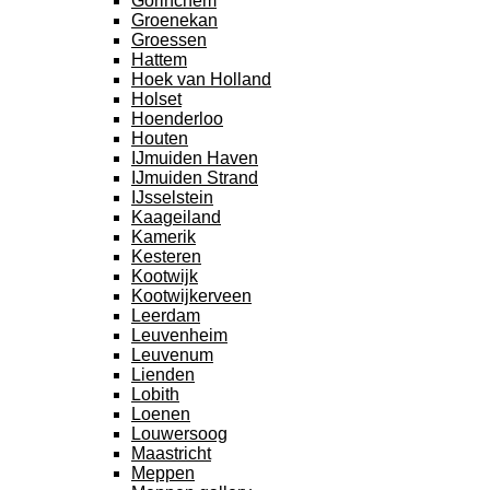
Gorinchem
Groenekan
Groessen
Hattem
Hoek van Holland
Holset
Hoenderloo
Houten
IJmuiden Haven
IJmuiden Strand
IJsselstein
Kaageiland
Kamerik
Kesteren
Kootwijk
Kootwijkerveen
Leerdam
Leuvenheim
Leuvenum
Lienden
Lobith
Loenen
Louwersoog
Maastricht
Meppen