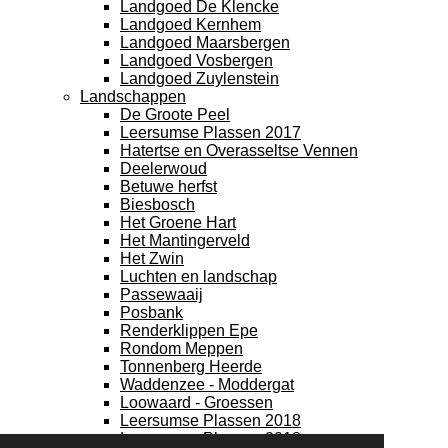
Landgoed De Klencke
Landgoed Kernhem
Landgoed Maarsbergen
Landgoed Vosbergen
Landgoed Zuylenstein
Landschappen
De Groote Peel
Leersumse Plassen 2017
Hatertse en Overasseltse Vennen
Deelerwoud
Betuwe herfst
Biesbosch
Het Groene Hart
Het Mantingerveld
Het Zwin
Luchten en landschap
Passewaaij
Posbank
Renderklippen Epe
Rondom Meppen
Tonnenberg Heerde
Waddenzee - Moddergat
Loowaard - Groessen
Leersumse Plassen 2018
Leersumse Plassen 2018