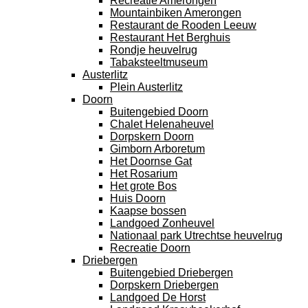
Recreatie Amerongen
Mountainbiken Amerongen
Restaurant de Rooden Leeuw
Restaurant Het Berghuis
Rondje heuvelrug
Tabaksteeltmuseum
Austerlitz
Plein Austerlitz
Doorn
Buitengebied Doorn
Chalet Helenaheuvel
Dorpskern Doorn
Gimborn Arboretum
Het Doornse Gat
Het Rosarium
Het grote Bos
Huis Doorn
Kaapse bossen
Landgoed Zonheuvel
Nationaal park Utrechtse heuvelrug
Recreatie Doorn
Driebergen
Buitengebied Driebergen
Dorpskern Driebergen
Landgoed De Horst