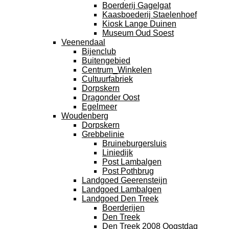
Boerderij Gagelgat
Kaasboederij Staelenhoef
Kiosk Lange Duinen
Museum Oud Soest
Veenendaal
Bijenclub
Buitengebied
Centrum_Winkelen
Cultuurfabriek
Dorpskern
Dragonder Oost
Egelmeer
Woudenberg
Dorpskern
Grebbelinie
Bruineburgersluis
Liniedijk
Post Lambalgen
Post Pothbrug
Landgoed Geerensteijn
Landgoed Lambalgen
Landgoed Den Treek
Boerderijen
Den Treek
Den Treek 2008 Oogstdag