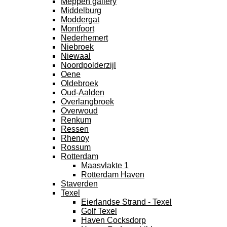
Meppen gallery
Middelburg
Moddergat
Montfoort
Nederhemert
Niebroek
Niewaal
Noordpolderzijl
Oene
Oldebroek
Oud-Aalden
Overlangbroek
Overwoud
Renkum
Ressen
Rhenoy
Rossum
Rotterdam
Maasvlakte 1
Rotterdam Haven
Staverden
Texel
Eierlandse Strand - Texel
Golf Texel
Haven Cocksdorp