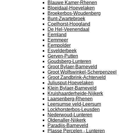
Blauwe Kamer-Rhenen
Bloeidaal-Hoevelaken
Broekerbos-Woudenberg
Bunt-Zwartebroek
Coelhorst-Hoogland
De Hel-Veenendaal
Eemland
Eemmeer
Eempolder
Esvelderbeek
Gerven-Putten
Goudsberg-Lunteren
Groot Bylaer-Barneveld
Groot Wolfswinkel-Scherpenzeel
Groot Zandbrink-Achterveld
Juliusput-Hoevelaken
Klein Bylaer-Barneveld
Kruishaarderheide-Nijkerk
Laarsenberg-Rhenen
Leersumse veld-Leersum
Lockhorsterbos-Leusden
Nederwoud-Lunteren
Oldenaller-Nijkerk
Paradijs-Barneveld
Plasse Percelen - Lunteren