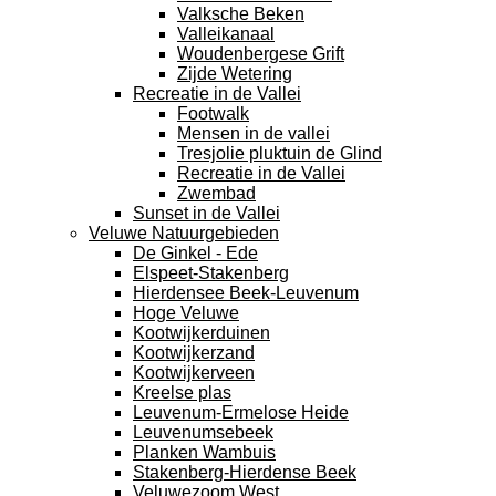
Valksche Beken
Valleikanaal
Woudenbergese Grift
Zijde Wetering
Recreatie in de Vallei
Footwalk
Mensen in de vallei
Tresjolie pluktuin de Glind
Recreatie in de Vallei
Zwembad
Sunset in de Vallei
Veluwe Natuurgebieden
De Ginkel - Ede
Elspeet-Stakenberg
Hierdensee Beek-Leuvenum
Hoge Veluwe
Kootwijkerduinen
Kootwijkerzand
Kootwijkerveen
Kreelse plas
Leuvenum-Ermelose Heide
Leuvenumsebeek
Planken Wambuis
Stakenberg-Hierdense Beek
Veluwezoom West