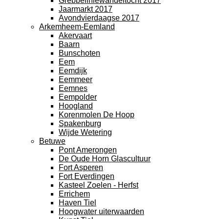
Grebbeliniewandeltocht 2017
Jaarmarkt 2017
Avondvierdaagse 2017
Arkemheem-Eemland
Akervaart
Baarn
Bunschoten
Eem
Eemdijk
Eemmeer
Eemnes
Eempolder
Hoogland
Korenmolen De Hoop
Spakenburg
Wijde Wetering
Betuwe
Pont Amerongen
De Oude Horn Glascultuur
Fort Asperen
Fort Everdingen
Kasteel Zoelen - Herfst
Errichem
Haven Tiel
Hoogwater uiterwaarden