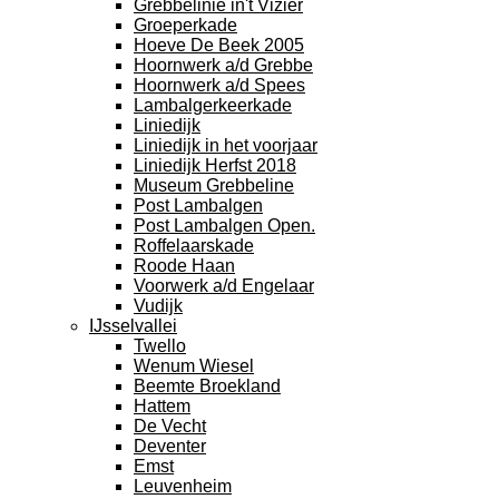
Grebbelinie in't Vizier
Groeperkade
Hoeve De Beek 2005
Hoornwerk a/d Grebbe
Hoornwerk a/d Spees
Lambalgerkeerkade
Liniedijk
Liniedijk in het voorjaar
Liniedijk Herfst 2018
Museum Grebbeline
Post Lambalgen
Post Lambalgen Open.
Roffelaarskade
Roode Haan
Voorwerk a/d Engelaar
Vudijk
IJsselvallei
Twello
Wenum Wiesel
Beemte Broekland
Hattem
De Vecht
Deventer
Emst
Leuvenheim