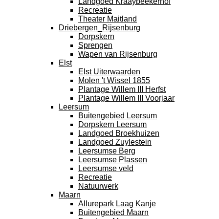
Landgoed Kraaybeekerhof
Recreatie
Theater Maitland
Driebergen_Rijsenburg
Dorpskern
Sprengen
Wapen van Rijsenburg
Elst
Elst Uiterwaarden
Molen 't Wissel 1855
Plantage Willem III Herfst
Plantage Willem III Voorjaar
Leersum
Buitengebied Leersum
Dorpskern Leersum
Landgoed Broekhuizen
Landgoed Zuylestein
Leersumse Berg
Leersumse Plassen
Leersumse veld
Recreatie
Natuurwerk
Maarn
Allurepark Laag Kanje
Buitengebied Maarn