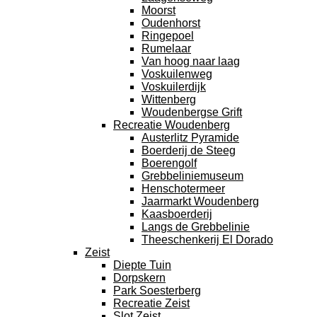
Moorst
Oudenhorst
Ringepoel
Rumelaar
Van hoog naar laag
Voskuilenweg
Voskuilerdijk
Wittenberg
Woudenbergse Grift
Recreatie Woudenberg
Austerlitz Pyramide
Boerderij de Steeg
Boerengolf
Grebbeliniemuseum
Henschotermeer
Jaarmarkt Woudenberg
Kaasboerderij
Langs de Grebbelinie
Theeschenkerij El Dorado
Zeist
Diepte Tuin
Dorpskern
Park Soesterberg
Recreatie Zeist
Slot Zeist