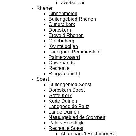
Zwetselaar
Rhenen
Binnenmolen
Buitengebied Rhenen
Cunera kerk
Dorpskern
Ereveld Rhenen
Grebbeberg
Kwintelooijen
Landgoed Remmerstein
Palmerswaard
Ouwehands
Recreatie
Ringwalburcht
Soest
Buitengebied Soest
Dorpskern Soest
Grote Kerk
Korte Duinen
Landgoed de Paltz
Lange Duinen
Natuurgebied de Stompert
Paleis Soestdijk
Recreatie Soest
Allurepark 't Eekhoornest