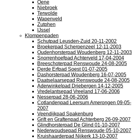
Oene
Niebroek
Terwolde
Wapenveld
Zutphen
IJssel
Klompenpaden
Schutpad Leusden-Zuid 20-11-2002
Broekerpad Scherpenzeel 12-11-2003
Oudenhorsterpad Woudenberg 12-11-2003
Snorrenhoefpad Achterveld 17-04-2004
Breeschoterpad Renswoude 24-08-2005
Derde Erfpad Soest 01-07-2005
Dashorsterpad Woudenberg 16-07-2005
Daatselaarsepad Renswoude 24-08-2005
Aderwinkelpad Driebergen 14-12-2005
Vredelantsepad Vreeland 17-06-2006
Nesserpad 28-06-2006
Cotlandenpad Leersum Amerongen 09-05-
2007
Veendijkpad Spakenburg
Grift en Graftenpad Achterberg 26-09-2007
Glindhorsterpad De Glind 01-10-2007
Nederwoudsepad Renswoude 05-10-2007
Kruishaarderpad Nijkerk 13-10-2007