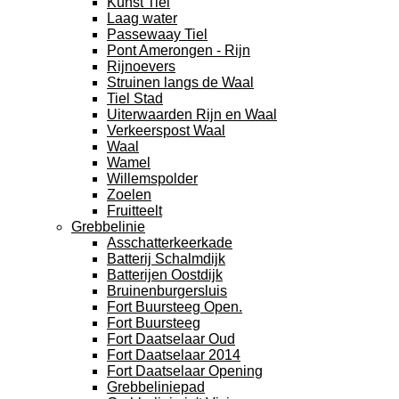
Kunst Tiel
Laag water
Passewaay Tiel
Pont Amerongen - Rijn
Rijnoevers
Struinen langs de Waal
Tiel Stad
Uiterwaarden Rijn en Waal
Verkeerspost Waal
Waal
Wamel
Willemspolder
Zoelen
Fruitteelt
Grebbelinie
Asschatterkeerkade
Batterij Schalmdijk
Batterijen Oostdijk
Bruinenburgersluis
Fort Buursteeg Open.
Fort Buursteeg
Fort Daatselaar Oud
Fort Daatselaar 2014
Fort Daatselaar Opening
Grebbeliniepad