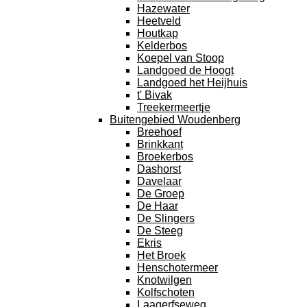
Hazewater
Heetveld
Houtkap
Kelderbos
Koepel van Stoop
Landgoed de Hoogt
Landgoed het Heijhuis
t' Bivak
Treekermeertje
Buitengebied Woudenberg
Breehoef
Brinkkant
Broekerbos
Dashorst
Davelaar
De Groep
De Haar
De Slingers
De Steeg
Ekris
Het Broek
Henschotermeer
Knotwilgen
Kolfschoten
Laagerfseweg