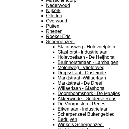
Musschendorp
Nederwoud
Nijkerk
Otterloo
Overwoud
Putten
Rhenen
Roekel-Ede
Scherpenzeel
Stationsweg - Holevoetplein
Glashorst - Industrielaan
Holevoetlaan - De Heijhorst
Bruinhorsterlaan - Lambalgen
Molenweg - Vlieterweg
Dorpsstraat - Oosteinde
Marktstraat -Willaerlaan
Marktstraat - De Dreef
Willaerlaan - Glashorst
Doornboomspark - De Maatjes
Akkerwinde - Gelderse Roos
De Voorposten - Renes
Eikenlaan - Industrielaan
Scherpenzeel Buitengebied
Bedrijven
Winkels Scherpenzeel