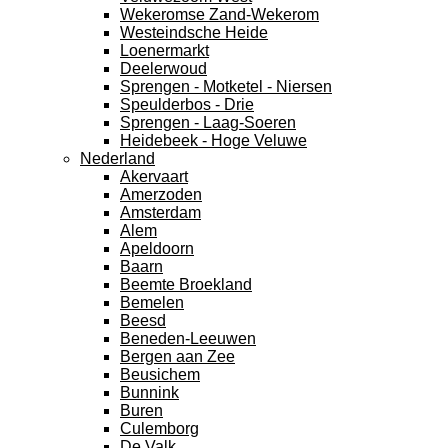
Wekeromse Zand-Wekerom
Westeindsche Heide
Loenermarkt
Deelerwoud
Sprengen - Motketel - Niersen
Speulderbos - Drie
Sprengen - Laag-Soeren
Heidebeek - Hoge Veluwe
Nederland
Akervaart
Amerzoden
Amsterdam
Alem
Apeldoorn
Baarn
Beemte Broekland
Bemelen
Beesd
Beneden-Leeuwen
Bergen aan Zee
Beusichem
Bunnink
Buren
Culemborg
De Valk