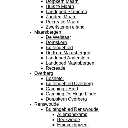
Dorpkern Maarn
Huis te Maarn
Landgoed Stameren
Zanderij Maarn
Recreatie Maarn
Zwerfstenen eiland
Maarsbergen
De Weistaar
Dorpskern
Buitengebied
De Kom Maarsbergen
Landgoed Anderstein
Landgoed Maarsbergen
Recreatie
Overberg
Boshotel
Buitengebied Overberg
Camping 't Eind
Camping De Hoge Linde
Dorpskern Overberg
Renswoude
Buitengebied Renswoude
Allemanskamp
Beekweide
Emminkhuizen