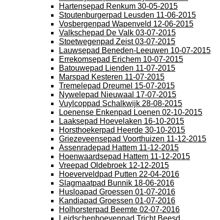
Hartensepad Renkum 30-05-2015
Stoutenburgerpad Leusden 11-06-2015
Vosbergenpad Wapenveld 12-06-2015
Valkschepad De Valk 03-07-2015
Stoetwegenpad Zeist 03-07-2015
Lauwsepad Beneden-Leeuwen 10-07-2015
Errekomsepad Erichem 10-07-2015
Batouwepad Lienden 11-07-2015
Marspad Kesteren 11-07-2015
Tremelepad Dreumel 15-07-2015
Nywelepad Nieuwaal 17-07-2015
Vuylcoppad Schalkwijk 28-08-2015
Loenense Enkenpad Loenen 02-10-2015
Laaksepad Hoevelaken 16-10-2015
Horsthoekerpad Heerde 30-10-2015
Griezeveensepad Voorthuizen 11-12-2015
Assenradepad Hattem 11-12-2015
Hoenwaardsepad Hattem 11-12-2015
Vreepad Oldebroek 12-12-2015
Hoeverveldpad Putten 22-04-2016
Slagmaatpad Bunnik 18-06-2016
Husloapad Groessen 01-07-2016
Kandiapad Groessen 01-07-2016
Holhorsterpad Beemte 02-07-2016
Leidschenhoevenpad Tricht Beesd