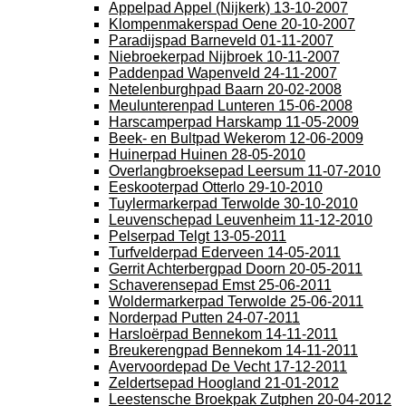
Appelpad Appel (Nijkerk) 13-10-2007
Klompenmakerspad Oene 20-10-2007
Paradijspad Barneveld 01-11-2007
Niebroekerpad Nijbroek 10-11-2007
Paddenpad Wapenveld 24-11-2007
Netelenburghpad Baarn 20-02-2008
Meulunterenpad Lunteren 15-06-2008
Harscamperpad Harskamp 11-05-2009
Beek- en Bultpad Wekerom 12-06-2009
Huinerpad Huinen 28-05-2010
Overlangbroeksepad Leersum 11-07-2010
Eeskooterpad Otterlo 29-10-2010
Tuylermarkerpad Terwolde 30-10-2010
Leuvenschepad Leuvenheim 11-12-2010
Pelserpad Telgt 13-05-2011
Turfvelderpad Ederveen 14-05-2011
Gerrit Achterbergpad Doorn 20-05-2011
Schaverensepad Emst 25-06-2011
Woldermarkerpad Terwolde 25-06-2011
Norderpad Putten 24-07-2011
Harsloërpad Bennekom 14-11-2011
Breukerengpad Bennekom 14-11-2011
Avervoordepad De Vecht 17-12-2011
Zeldertsepad Hoogland 21-01-2012
Leestensche Broekpak Zutphen 20-04-2012