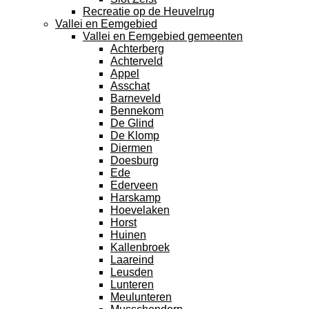
Recreatie op de Heuvelrug
Vallei en Eemgebied
Vallei en Eemgebied gemeenten
Achterberg
Achterveld
Appel
Asschat
Barneveld
Bennekom
De Glind
De Klomp
Diermen
Doesburg
Ede
Ederveen
Harskamp
Hoevelaken
Horst
Huinen
Kallenbroek
Laareind
Leusden
Lunteren
Meulunteren