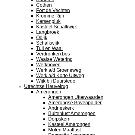
Cothen
Fort de Vechten
Kromme Rijn
Kersenpluk
Kasteel Schalkwijk
Langbroek
Odijk
Schalkwijk
Tull en Waal
Verdronken bos
Waalse Wetering
Werkhoven
Werk a/d Groeneweg
Werk a/d Korte Uitweg
Wijk bij Duurstede
Utrechtse Heuvelrug
Amerongen
Amerongen Uiterwaarden
Amerongse Bovenpolder
Andrieskerk
Buitenlust Amerongen
Dorpskern
Kasteel Amerongen
Molen Maallust