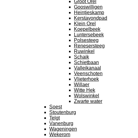
Groot Orel
Gooswilligen
Heintjeskamp
Kerstavondpad
Klein Orel
Koepelbeek
Luntersebeek
Polsesteeg
Renesersteeg
Ruwinkel
Schaik
Schietbaan
Valleikanaal
Veenschoten
Vlieterhoek
Willaer
Witte Hek
Wolswinkel
Zwarte water
Soest
Stoutenburg
Telgt
Vanenburg
Wageningen
Wekerom