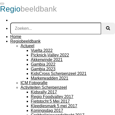
Ga
Regio
beeldbank
direct
naar
de
hoofdinhoud
Home
Regiobeeldbank
Actueel
Vuelta 2022
Picknick-Valley 2022
Akkerwinde 2021
Gambia 2022
Gambia 2023
KidsCross Scherpenzeel 2021
Markerwadden 2021
ICM Fotografie
Activiteiten Scherpenzeel
Kidsrally 2017
Regio Foodvalley 2017
Fietstocht 5 Mei 2017
Kleedjesmark 5 mei 2017
Koningsdag 2017