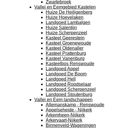
Zwartebroek
Vallei en Eemgebied Kastelen
Huize De Heiligenberg
Huize Hoevelaken
Landgoed Lambalgen
Huize Salentijn
Huize Scherpenzeel
Kasteel Geerestein
Kasteel Groenewoude
Kasteel Oldenaller
Kasteel Prattenburg
Kasteel Vanenburg
Kasteelbos Renswoude
Landgoed Appel
Landgoed De Boom
Landgoed Hell
Landgoed Roodselaar
Landgoed Scherpenzeel
Landgoed Stoutenburg
Vallei en Eem landschappen
Allemanskamp - Renswoude
Appelseheide - Nijkerk
Arkemheen-Nijkerk
Arkervaart-Nijkerk
Binnenveld-Wageningen