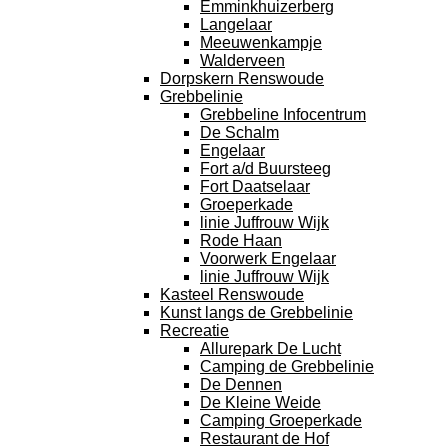
Emminkhuizerberg
Langelaar
Meeuwenkampje
Walderveen
Dorpskern Renswoude
Grebbelinie
Grebbeline Infocentrum
De Schalm
Engelaar
Fort a/d Buursteeg
Fort Daatselaar
Groeperkade
linie Juffrouw Wijk
Rode Haan
Voorwerk Engelaar
linie Juffrouw Wijk
Kasteel Renswoude
Kunst langs de Grebbelinie
Recreatie
Allurepark De Lucht
Camping de Grebbelinie
De Dennen
De Kleine Weide
Camping Groeperkade
Restaurant de Hof