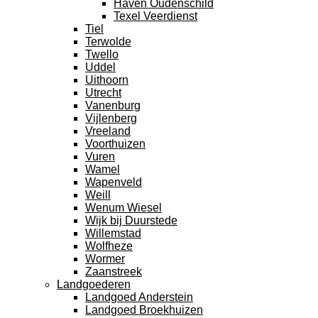
Haven Oudenschild
Texel Veerdienst
Tiel
Terwolde
Twello
Uddel
Uithoorn
Utrecht
Vanenburg
Vijlenberg
Vreeland
Voorthuizen
Vuren
Wamel
Wapenveld
Weill
Wenum Wiesel
Wijk bij Duurstede
Willemstad
Wolfheze
Wormer
Zaanstreek
Landgoederen
Landgoed Anderstein
Landgoed Broekhuizen