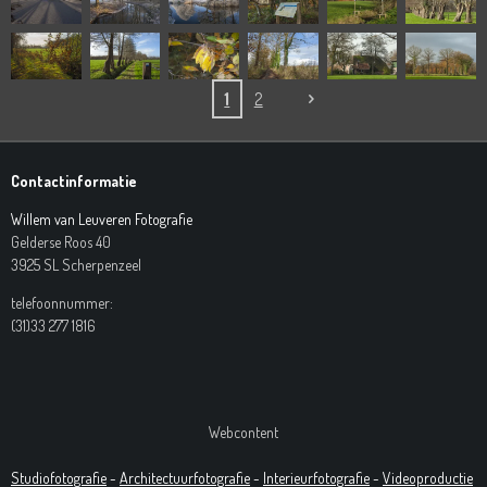
1
2
Contactinformatie
Willem van Leuveren Fotografie
Gelderse Roos 40
3925 SL Scherpenzeel
telefoonnummer:
(31)33 277 1816
Webcontent
Studiofotografie
-
Architectuurfotografie
-
Interieurfotografie
-
Videoproductie