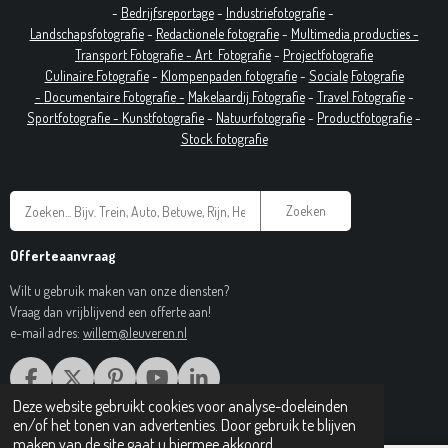
-
Bedrijfsreportage
-
Industrie
fotografie
-
Landschapsfotografie
-
Redactionele fotografie
-
Multimedia producties -
T
ransport Fotografie -
Art
Fotografie
-
Projectfotografie
Culinaire Fotografie
-
Klompenpaden fotografie
-
Sociale
Fotografie
-
Documentaire
Fotografie
-
Makelaardij Fotografie
-
Travel Fotografie
-
Sportfotografie -
Kunstfotografie
-
Natuurfotografie
-
Productfotografie
-
Stock fotografie
Zoeken
Offerteaanvraag
Wilt u gebruik maken van onze diensten?
Vraag dan vrijblijvend een offerte aan!
e-mail adres:
willem@leuveren.nl
F
X
P
Y
L
A
I
O
I
Deze website gebruikt cookies voor analyse-doeleinden
© 2017 Regiobeeldbank.nl
C
N
U
N
en/of het tonen van advertenties. Door gebruik te blijven
E
T
T
K
maken van de site gaat u hiermee akkoord.