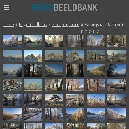
REGIO
BEELDBANK
Ga
direct
naar
Home
»
Regiobeeldbank
»
Klompenpaden
»
Paradijspad Barneveld
de
01-11-2007
hoofdinhoud