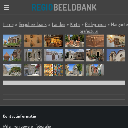
REGIO
BEELDBANK
Ga
direct
naar
Home
»
Regiobeeldbank
»
Landen
»
Kreta
»
Rethymnon
»
Margarite
de
prefectuur
hoofdinhoud
Contactinformatie
Willem van Leuveren Fotografie