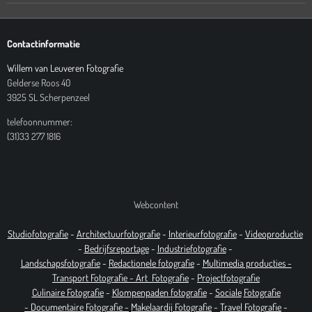
Contactinformatie
Willem van Leuveren Fotografie
Gelderse Roos 40
3925 SL Scherpenzeel
telefoonnummer:
(31)33 277 1816
Webcontent
Studiofotografie
-
Architectuurfotografie
-
Interieurfotografie
-
Videoproductie
-
Bedrijfsreportage
-
Industrie
fotografie
-
Landschapsfotografie
-
Redactionele fotografie
-
Multimedia producties -
T
ransport Fotografie -
Art
Fotografie
-
Projectfotografie
Culinaire Fotografie
-
Klompenpaden fotografie
-
Sociale
Fotografie
-
Documentaire
Fotografie
-
Makelaardij Fotografie
-
Travel Fotografie
-