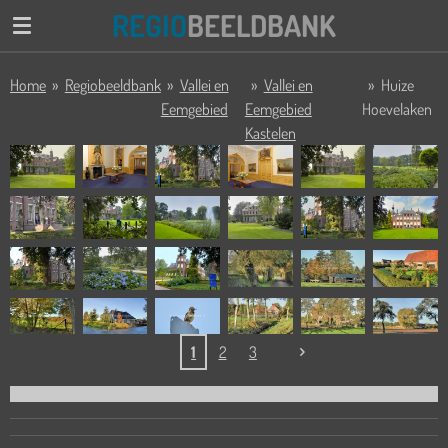
REGIO
BEELDBANK
Ga
direct
naar
Home
»
Regiobeeldbank
»
Vallei en
»
Vallei en
»
Huize
de
Eemgebied
Eemgebied
Hoevelaken
hoofdinhoud
Kastelen
1
2
3