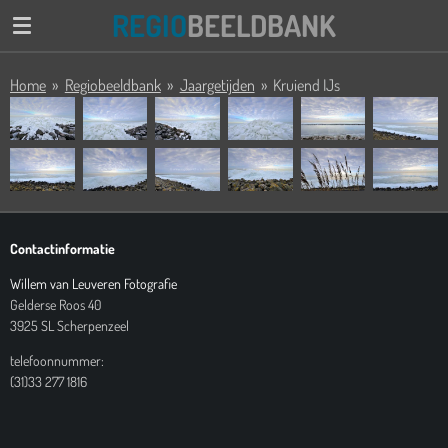
REGIO
BEELDBANK
Ga
direct
naar
Home
»
Regiobeeldbank
»
Jaargetijden
»
Kruiend IJs
de
hoofdinhoud
Contactinformatie
Willem van Leuveren Fotografie
Gelderse Roos 40
3925 SL Scherpenzeel
telefoonnummer:
(31)33 277 1816