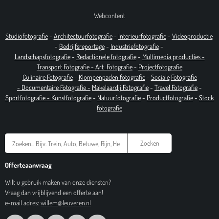
Webcontent
Studiofotografie
-
Architectuurfotografie
-
Interieurfotografie
-
Videoproductie
-
Bedrijfsreportage
-
Industrie
fotografie
-
Landschapsfotografie
-
Redactionele fotografie
-
Multimedia producties -
T
ransport Fotografie -
Art
Fotografie
-
Projectfotografie
Culinaire Fotografie
-
Klompenpaden fotografie
-
Sociale
Fotografie
-
Documentaire
Fotografie
-
Makelaardij Fotografie
-
Travel Fotografie
-
Sportfotografie -
Kunstfotografie
-
Natuurfotografie
-
Productfotografie
-
Stock
fotografie
Zoeken
Offerteaanvraag
Wilt u gebruik maken van onze diensten?
Vraag dan vrijblijvend een offerte aan!
e-mail adres:
willem@leuveren.nl