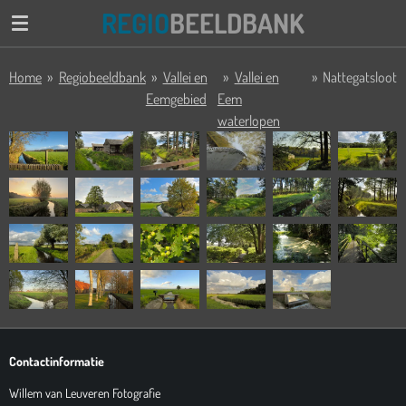
REGIO
BEELDBANK
Ga
direct
naar
Home
»
Regiobeeldbank
»
Vallei en
»
Vallei en
»
Nattegatsloot
de
Eemgebied
Eem
hoofdinhoud
waterlopen
Contactinformatie
Willem van Leuveren Fotografie