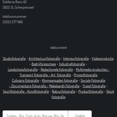
Gelderse Roos 40
3925 SL Scherpenzeel
telefoonnummer:
(31)33 277 1816
Webcontent
Studiofotografie
-
Architectuurfotografie
-
Interieurfotografie
-
Videoproductie
-
Bedrijfsreportage
-
Industrie
fotografie
-
Landschapsfotografie
-
Redactionele fotografie
-
Multimedia producties -
T
ransport Fotografie -
Art
Fotografie
-
Projectfotografie
Culinaire Fotografie
-
Klompenpaden fotografie
-
Sociale
Fotografie
-
Documentaire
Fotografie
-
Makelaardij Fotografie
-
Travel Fotografie
-
Sportfotografie -
Kunstfotografie
-
Natuurfotografie
-
Productfotografie
-
Stock
fotografie
Zoeken