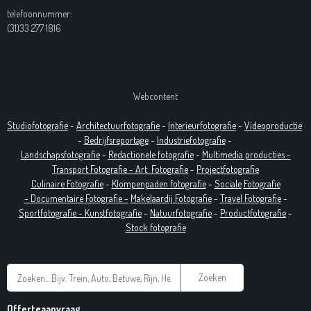
telefoonnummer:
(31)33 277 1816
Webcontent
Studiofotografie
-
Architectuurfotografie
-
Interieurfotografie
-
Videoproductie
-
Bedrijfsreportage
-
Industrie
fotografie
-
Landschapsfotografie
-
Redactionele fotografie
-
Multimedia producties -
T
ransport Fotografie -
Art
Fotografie
-
Projectfotografie
Culinaire Fotografie
-
Klompenpaden fotografie
-
Sociale
Fotografie
-
Documentaire
Fotografie
-
Makelaardij Fotografie
-
Travel Fotografie
-
Sportfotografie -
Kunstfotografie
-
Natuurfotografie
-
Productfotografie
-
Stock fotografie
Zoeken
Offerteaanvraag