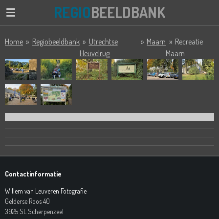
REGIO
BEELDBANK
Ga
direct
naar
Home
»
Regiobeeldbank
»
Utrechtse
»
Maarn
»
Recreatie
de
Heuvelrug
Maarn
hoofdinhoud
Contactinformatie
Willem van Leuveren Fotografie
Gelderse Roos 40
3925 SL Scherpenzeel