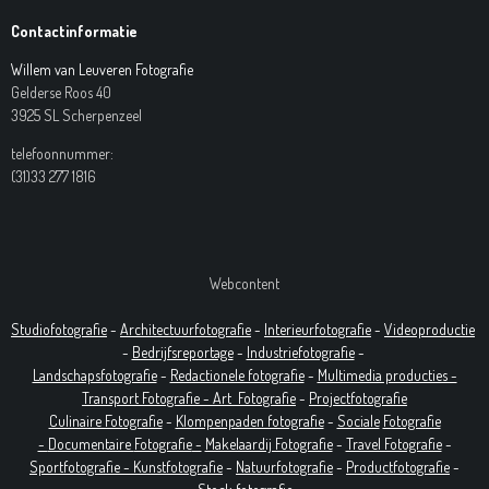
Contactinformatie
Willem van Leuveren Fotografie
Gelderse Roos 40
3925 SL Scherpenzeel
telefoonnummer:
(31)33 277 1816
Webcontent
Studiofotografie
-
Architectuurfotografie
-
Interieurfotografie
-
Videoproductie
-
Bedrijfsreportage
-
Industrie
fotografie
-
Landschapsfotografie
-
Redactionele fotografie
-
Multimedia producties -
T
ransport Fotografie -
Art
Fotografie
-
Projectfotografie
Culinaire Fotografie
-
Klompenpaden fotografie
-
Sociale
Fotografie
-
Documentaire
Fotografie
-
Makelaardij Fotografie
-
Travel Fotografie
-
Sportfotografie -
Kunstfotografie
-
Natuurfotografie
-
Productfotografie
-