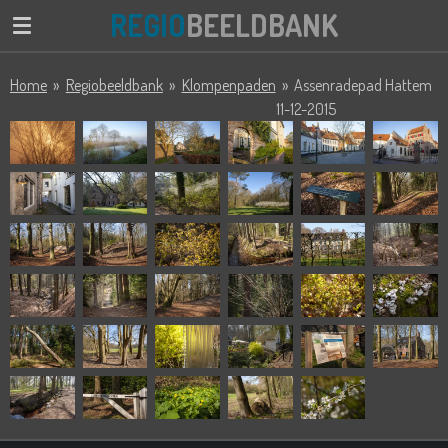
REGIO
BEELDBANK
Ga
direct
naar
Home
»
Regiobeeldbank
»
Klompenpaden
»
Assenradepad Hattem
de
11-12-2015
hoofdinhoud