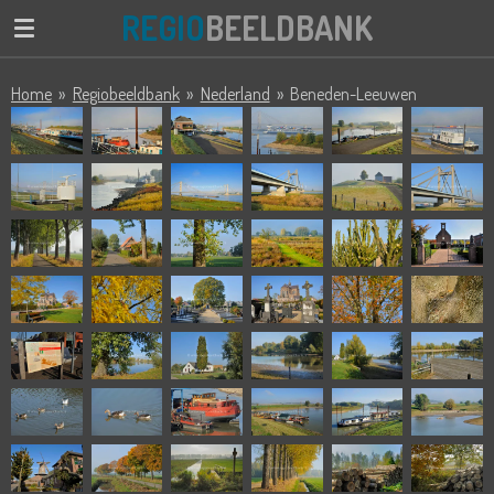
REGIO
BEELDBANK
Ga
direct
naar
Home
»
Regiobeeldbank
»
Nederland
»
Beneden-Leeuwen
de
hoofdinhoud