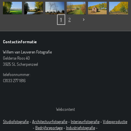
1
2
Contactinformatie
Willem van Leuveren Fotografie
Gelderse Roos 40
3925 SL Scherpenzeel
telefoonnummer:
(31)33 277 1816
Webcontent
Studiofotografie
-
Architectuurfotografie
-
Interieurfotografie
-
Videoproductie
-
Bedrijfsreportage
-
Industrie
fotografie
-