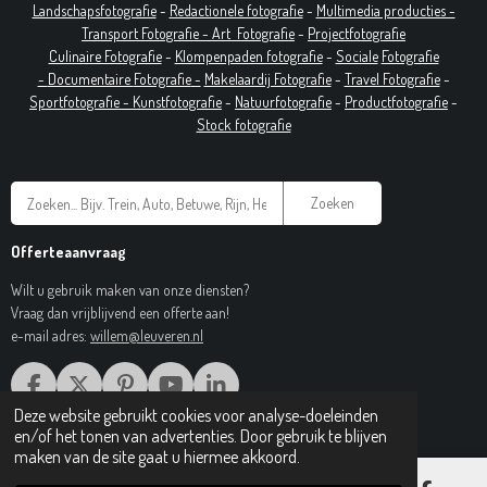
Landschapsfotografie
-
Redactionele fotografie
-
Multimedia producties -
T
ransport Fotografie -
Art
Fotografie
-
Projectfotografie
Culinaire Fotografie
-
Klompenpaden fotografie
-
Sociale
Fotografie
-
Documentaire
Fotografie
-
Makelaardij Fotografie
-
Travel Fotografie
-
Sportfotografie -
Kunstfotografie
-
Natuurfotografie
-
Productfotografie
-
Stock fotografie
Zoeken
Offerteaanvraag
Wilt u gebruik maken van onze diensten?
Vraag dan vrijblijvend een offerte aan!
e-mail adres:
willem@leuveren.nl
F
X
P
Y
L
A
I
O
I
Deze website gebruikt cookies voor analyse-doeleinden
© 2017 Regiobeeldbank.nl
C
N
U
N
en/of het tonen van advertenties. Door gebruik te blijven
E
T
T
K
maken van de site gaat u hiermee akkoord.
B
E
U
E