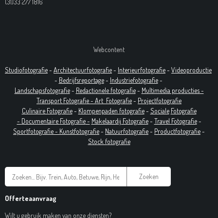
(31)33 277 1816
Webcontent
Studiofotografie
-
Architectuurfotografie
-
Interieurfotografie
-
Videoproductie
-
Bedrijfsreportage
-
Industrie
fotografie
-
Landschapsfotografie
-
Redactionele fotografie
-
Multimedia producties -
T
ransport Fotografie -
Art
Fotografie
-
Projectfotografie
Culinaire Fotografie
-
Klompenpaden fotografie
-
Sociale
Fotografie
-
Documentaire
Fotografie
-
Makelaardij Fotografie
-
Travel Fotografie
-
Sportfotografie -
Kunstfotografie
-
Natuurfotografie
-
Productfotografie
-
Stock fotografie
Zoeken
Offerteaanvraag
Wilt u gebruik maken van onze diensten?