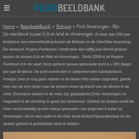
REGIO
BEELDBANK
Ga
direct
naar
Home
»
Regiobeeldbank
»
Betuwe
»
Pont Amerongen - Rijn
de
De veerdienst tussen Eck en Wiel en Amerongen.
Al meer dan 200 jaar
hoofdinhoud
bestaat er een veerverbinding tussen de Betuwe en de Utrechtse heuvelrug.
De veerpont,
Regina Fluminum I,
heeft meer dan vijftig jaar dienst gedaan
tussen de dorpen Eck en Wiel en Amerongen. Sinds 2009 is de
Regina
Fluminum II
in de vaart.
Deze geheel nieuwe gebouwde pont is u 365 dagen
per jaar tot dienst.
De pont noemt men in vaktermen een kabelgierpont.
Vroeger, toen er nog geen stuwen in de Neder-Rijn waren opgesteld, gierde
men van de ene oever naar de andere oever op kracht van de stroom in de
rivier. Doordat er stuwen in de rivier zijn geplaatst bij Driel, Amerongen en
Hagestein is de stroming zo goed als verdwenen. Dankzij de stuwen wordt de
rivier nu kunstmatig op een niveau gehouden van ongeveer 6 meter bij
Amerongen. Als er veel water in de rivier komt besluit Rijkswaterstaat om de
stuwen geheel of gedeeltelijk open te trekken.