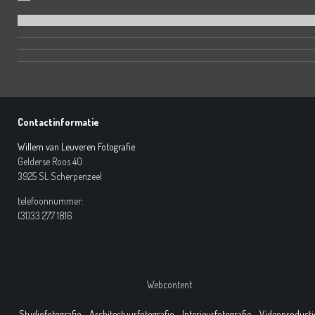
Contactinformatie
Willem van Leuveren Fotografie
Gelderse Roos 40
3925 SL Scherpenzeel
telefoonnummer:
(31)33 277 1816
Webcontent
Studiofotografie
-
Architectuurfotografie
-
Interieurfotografie
-
Videoproducti