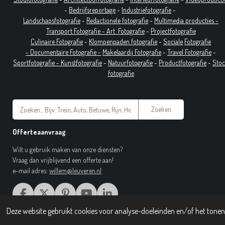
-
Bedrijfsreportage
-
Industrie
fotografie
-
Landschapsfotografie
-
Redactionele fotografie
-
Multimedia producties -
T
ransport Fotografie -
Art
Fotografie
-
Projectfotografie
Culinaire Fotografie
-
Klompenpaden fotografie
-
Sociale
Fotografie
-
Documentaire
Fotografie
-
Makelaardij Fotografie
-
Travel Fotografie
-
Sportfotografie -
Kunstfotografie
-
Natuurfotografie
-
Productfotografie
-
Sto
fotografie
Zoeken
Offerteaanvraag
Wilt u gebruik maken van onze diensten?
Vraag dan vrijblijvend een offerte aan!
e-mail adres:
willem@leuveren.nl
F
X
P
Y
L
A
I
O
I
© 2017 Regiobeeldbank.nl
Deze website gebruikt cookies voor analyse-doeleinden en/of het tonen 
C
N
U
N