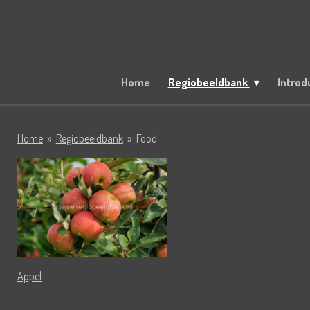
Ga
direct
naar
de
hoofdinhoud
Home
Regiobeeldbank
Introd
Home
»
Regiobeeldbank
»
Food
Appel