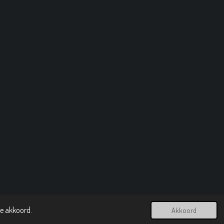
ee akkoord.
Akkoord