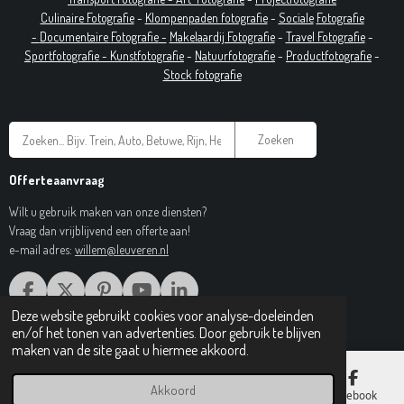
Culinaire Fotografie
-
Klompenpaden fotografie
-
Sociale
Fotografie
-
Documentaire
Fotografie
-
Makelaardij Fotografie
-
Travel Fotografie
-
Sportfotografie -
Kunstfotografie
-
Natuurfotografie
-
Productfotografie
-
Stock fotografie
Zoeken
Offerteaanvraag
Wilt u gebruik maken van onze diensten?
Vraag dan vrijblijvend een offerte aan!
e-mail adres:
willem@leuveren.nl
F
X
P
Y
L
A
I
O
I
Deze website gebruikt cookies voor analyse-doeleinden
© 2017 Regiobeeldbank.nl
C
N
U
N
en/of het tonen van advertenties. Door gebruik te blijven
E
T
T
K
maken van de site gaat u hiermee akkoord.
B
E
U
E
O
R
B
D
Akkoord
E-mailadres
Telefoonnummer
Kaart
Facebook
O
E
E
I