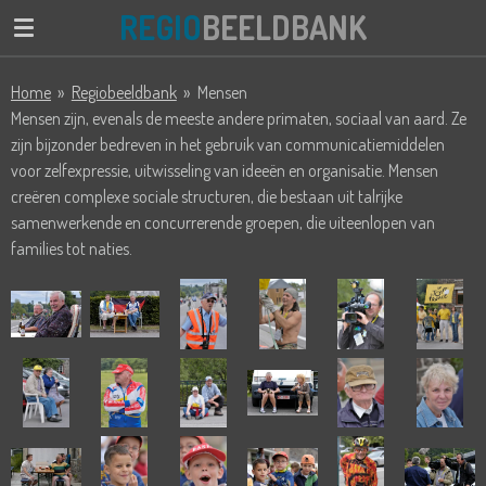
REGIO
BEELDBANK
Ga
direct
naar
Home
»
Regiobeeldbank
»
Mensen
de
Mensen zijn, evenals de meeste andere primaten, sociaal van aard. Ze
hoofdinhoud
zijn bijzonder bedreven in het gebruik van communicatiemiddelen
voor zelfexpressie, uitwisseling van ideeën en organisatie. Mensen
creëren complexe sociale structuren, die bestaan uit talrijke
samenwerkende en concurrerende groepen, die uiteenlopen van
families tot naties.