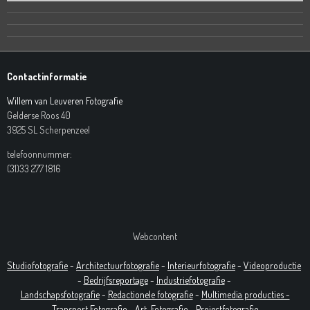
Contactinformatie
Willem van Leuveren Fotografie
Gelderse Roos 40
3925 SL Scherpenzeel
telefoonnummer:
(31)33 277 1816
Webcontent
Studiofotografie
-
Architectuurfotografie
-
Interieurfotografie
-
Videoproductie
-
Bedrijfsreportage
-
Industrie
fotografie
-
Landschapsfotografie
-
Redactionele fotografie
-
Multimedia producties -
T
ransport Fotografie -
Art
Fotografie
-
Projectfotografie