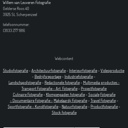
Willem van Leuveren Fotografie
Gelderse Roos 40
3925 SL Scherpenzeel
telefoonnummer:
(31)33 277 1816
Webcontent
Studiofotografie
-
Architectuurfotografie
-
Interieurfotografie
-
Videoproductie
-
Bedrijfsreportage
-
Industrie
fotografie
-
Landschapsfotografie
-
Redactionele fotografie
-
Multimedia producties -
T
ransport Fotografie -
Art
Fotografie
-
Projectfotografie
Culinaire Fotografie
-
Klompenpaden fotografie
-
Sociale
Fotografie
-
Documentaire
Fotografie
-
Makelaardij Fotografie
-
Travel Fotografie
-
Sportfotografie -
Kunstfotografie
-
Natuurfotografie
-
Productfotografie
-
Stock fotografie