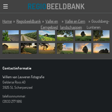
REGIO
BEELDBANK
Ga
direct
naar
Home
»
Regiobeeldbank
»
Vallei en
»
Vallei en Eem
»
Goudsberg-
de
Eemgebied
landschappen
Lunteren
hoofdinhoud
Contactinformatie
Willem van Leuveren Fotografie
Gelderse Roos 40
3925 SL Scherpenzeel
telefoonnummer:
(31)33 277 1816