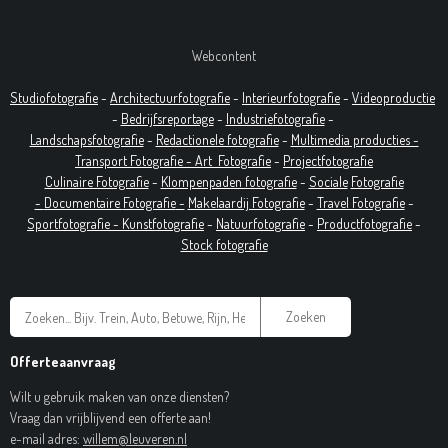
Webcontent
Studiofotografie
-
Architectuurfotografie
-
Interieurfotografie
-
Videoproductie
-
Bedrijfsreportage
-
Industrie
fotografie
-
Landschapsfotografie
-
Redactionele fotografie
-
Multimedia producties -
T
ransport Fotografie -
Art
Fotografie
-
Projectfotografie
Culinaire Fotografie
-
Klompenpaden fotografie
-
Sociale
Fotografie
-
Documentaire
Fotografie
-
Makelaardij Fotografie
-
Travel Fotografie
-
Sportfotografie -
Kunstfotografie
-
Natuurfotografie
-
Productfotografie
-
Stock fotografie
Zoeken
Offerteaanvraag
Wilt u gebruik maken van onze diensten?
Vraag dan vrijblijvend een offerte aan!
e-mail adres:
willem@leuveren.nl