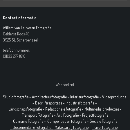
Contactinformatie
Willem van Leuveren Fotografie
Gelderse Roos 40
3925 SL Scherpenzeel
telefoonnummer:
(31)33 277 1816
Webcontent
Studiofotografie
-
Architectuurfotografie
-
Interieurfotografie
-
Videoproductie
-
Bedrijfsreportage
-
Industrie
fotografie
-
Landschapsfotografie
-
Redactionele fotografie
-
Multimedia producties -
T
ransport Fotografie -
Art
Fotografie
-
Projectfotografie
Culinaire Fotografie
-
Klompenpaden fotografie
-
Sociale
Fotografie
-
Documentaire
Fotografie
-
Makelaardij Fotografie
-
Travel Fotografie
-