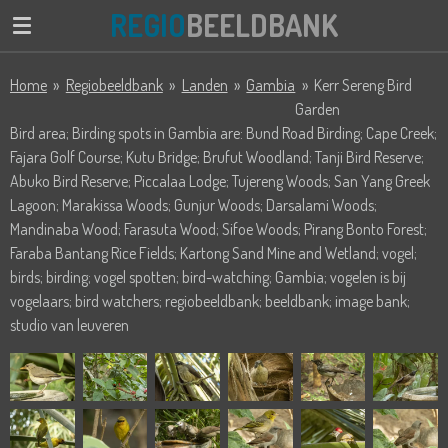
REGIO
BEELDBANK
Ga
direct
naar
Home
»
Regiobeeldbank
»
Landen
»
Gambia
»
Kerr Sereng Bird
de
Garden
hoofdinhoud
Bird area; Birding spots in Gambia are: Bund Road Birding; Cape Creek;
Fajara Golf Course; Kutu Bridge; Brufut Woodland; Tanji Bird Reserve;
Abuko Bird Reserve; Piccalaa Lodge; Tujereng Woods; San Yang Greek
Lagoon; Marakissa Woods; Gunjur Woods; Darsalami Woods;
Mandinaba Wood; Farasuta Wood; Sifoe Woods; Pirang Bonto Forest;
Faraba Bantang Rice Fields; Kartong Sand Mine and Wetland; vogel;
birds; birding; vogel spotten; bird-watching; Gambia; vogelen is bij
vogelaars; bird watchers; regiobeeldbank; beeldbank; image bank;
studio van leuveren