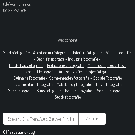
telefoonnummer:
(31)33 277 1816
Webcontent
Studiofotografie
-
Architectuurfotografie
-
Interieurfotografie
-
Videoproductie
-
Bedrijfsreportage
-
Industrie
fotografie
-
Landschapsfotografie
-
Redactionele fotografie
-
Multimedia producties -
T
ransport Fotografie -
Art
Fotografie
-
Projectfotografie
Culinaire Fotografie
-
Klompenpaden fotografie
-
Sociale
Fotografie
-
Documentaire
Fotografie
-
Makelaardij Fotografie
-
Travel Fotografie
-
Sportfotografie -
Kunstfotografie
-
Natuurfotografie
-
Productfotografie
-
Stock fotografie
Zoeken
Offerteaanvraag