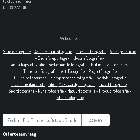
telefoonnummer:
(31)33 277 1816
Webcontent
Studiofotografie
-
Architectuurfotografie
-
Interieurfotografie
-
Videoproductie
-
Bedrijfsreportage
-
Industrie
fotografie
-
Landschapsfotografie
-
Redactionele fotografie
-
Multimedia producties -
T
ransport Fotografie -
Art
Fotografie
-
Projectfotografie
Culinaire Fotografie
-
Klompenpaden fotografie
-
Sociale
Fotografie
-
Documentaire
Fotografie
-
Makelaardij Fotografie
-
Travel Fotografie
-
Sportfotografie -
Kunstfotografie
-
Natuurfotografie
-
Productfotografie
-
Stock fotografie
Zoeken
Offerteaanvraag