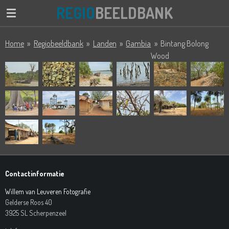
REGIO
BEELDBANK
Ga
direct
naar
Home
»
Regiobeeldbank
»
Landen
»
Gambia
»
Bintang Bolong
de
Wood
hoofdinhoud
Contactinformatie
Willem van Leuveren Fotografie
Gelderse Roos 40
3925 SL Scherpenzeel