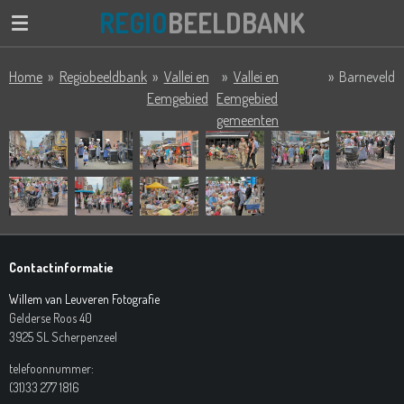
REGIO
BEELDBANK
Ga
direct
naar
Home
»
Regiobeeldbank
»
Vallei en
»
Vallei en
»
Barneveld
de
Eemgebied
Eemgebied
hoofdinhoud
gemeenten
Contactinformatie
Willem van Leuveren Fotografie
Gelderse Roos 40
3925 SL Scherpenzeel
telefoonnummer:
(31)33 277 1816