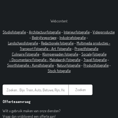
Webcontent
Studiofotografie
-
Architectuurfotografie
-
Interieurfotografie
-
Videoproductie
-
Bedrijfsreportage
-
Industrie
fotografie
-
Landschapsfotografie
-
Redactionele fotografie
-
Multimedia producties -
T
ransport Fotografie -
Art
Fotografie
-
Projectfotografie
Culinaire Fotografie
-
Klompenpaden fotografie
-
Sociale
Fotografie
-
Documentaire
Fotografie
-
Makelaardij Fotografie
-
Travel Fotografie
-
Sportfotografie -
Kunstfotografie
-
Natuurfotografie
-
Productfotografie
-
Stock fotografie
Zoeken
Offerteaanvraag
Wilt u gebruik maken van onze diensten?
Vraag dan vrijblijvend een offerte aan!