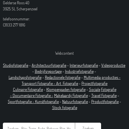
Gelderse Roos 40
3925 SL Scherpenzeel
telefoonnummer:
(31)33 277 1816
Webcontent
Studiofotografie
-
Architectuurfotografie
-
Interieurfotografie
-
Videoproductie
-
Bedrijfsreportage
-
Industrie
fotografie
-
Landschapsfotografie
-
Redactionele fotografie
-
Multimedia producties -
T
ransport Fotografie -
Art
Fotografie
-
Projectfotografie
Culinaire Fotografie
-
Klompenpaden fotografie
-
Sociale
Fotografie
-
Documentaire
Fotografie
-
Makelaardij Fotografie
-
Travel Fotografie
-
Sportfotografie -
Kunstfotografie
-
Natuurfotografie
-
Productfotografie
-
Stock fotografie
Zoeken