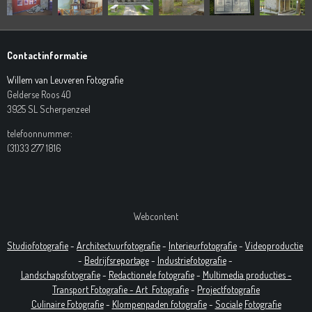
Contactinformatie
Willem van Leuveren Fotografie
Gelderse Roos 40
3925 SL Scherpenzeel
telefoonnummer:
(31)33 277 1816
Webcontent
Studiofotografie
-
Architectuurfotografie
-
Interieurfotografie
-
Videoproductie
-
Bedrijfsreportage
-
Industrie
fotografie
-
Landschapsfotografie
-
Redactionele fotografie
-
Multimedia producties -
T
ransport Fotografie -
Art
Fotografie
-
Projectfotografie
Culinaire Fotografie
-
Klompenpaden fotografie
-
Sociale
Fotografie