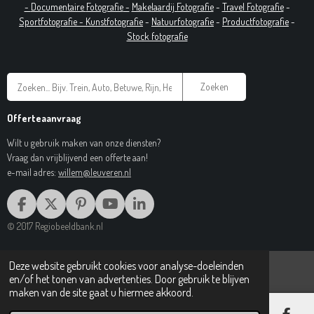
-
Documentaire
Fotografie
-
Makelaardij Fotografie
-
Travel Fotografie
-
Sportfotografie -
Kunstfotografie
-
Natuurfotografie
-
Productfotografie
-
Stock fotografie
Zoeken
Offerteaanvraag
Wilt u gebruik maken van onze diensten?
Vraag dan vrijblijvend een offerte aan!
e-mail adres:
willem@leuveren.nl
F
X
P
Y
L
A
I
O
I
© 2017 Regiobeeldbank.nl
C
N
U
N
E
T
T
K
B
E
U
E
Deze website gebruikt cookies voor analyse-doeleinden
O
R
B
D
en/of het tonen van advertenties. Door gebruik te blijven
O
E
E
I
maken van de site gaat u hiermee akkoord.
K
S
N