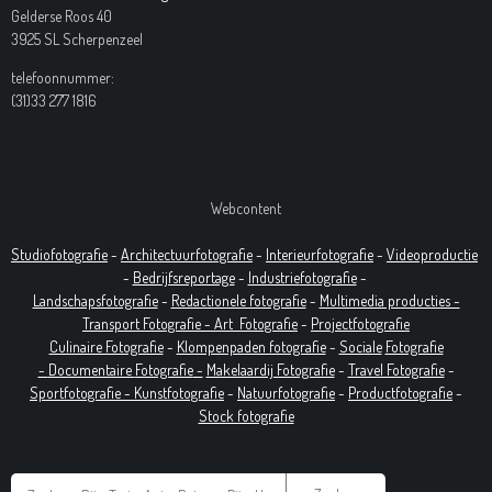
Gelderse Roos 40
3925 SL Scherpenzeel
telefoonnummer:
(31)33 277 1816
Webcontent
Studiofotografie
-
Architectuurfotografie
-
Interieurfotografie
-
Videoproductie
-
Bedrijfsreportage
-
Industrie
fotografie
-
Landschapsfotografie
-
Redactionele fotografie
-
Multimedia producties -
T
ransport Fotografie -
Art
Fotografie
-
Projectfotografie
Culinaire Fotografie
-
Klompenpaden fotografie
-
Sociale
Fotografie
-
Documentaire
Fotografie
-
Makelaardij Fotografie
-
Travel Fotografie
-
Sportfotografie -
Kunstfotografie
-
Natuurfotografie
-
Productfotografie
-
Stock fotografie