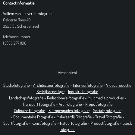
Contactinformatie
Willem van Leuveren Fotografie
Gelderse Roos 40
3925 SL Scherpenzeel
telefoonnummer:
(31)33 277 1816
Webcontent
Studiofotografie
-
Architectuurfotografie
-
Interieurfotografie
-
Videoproductie
-
Bedrijfsreportage
-
Industrie
fotografie
-
Landschapsfotografie
-
Redactionele fotografie
-
Multimedia producties -
T
ransport Fotografie -
Art
Fotografie
-
Projectfotografie
Culinaire Fotografie
-
Klompenpaden fotografie
-
Sociale
Fotografie
-
Documentaire
Fotografie
-
Makelaardij Fotografie
-
Travel Fotografie
-
Sportfotografie -
Kunstfotografie
-
Natuurfotografie
-
Productfotografie
-
Stock
fotografie