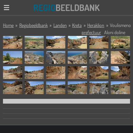
REGIO
BEELDBANK
Ga
direct
naar
Home
»
Regiobeeldbank
»
Landen
»
Kreta
»
Heraklion
»
Voulismeno
de
prefectuur
Aloni doline
hoofdinhoud