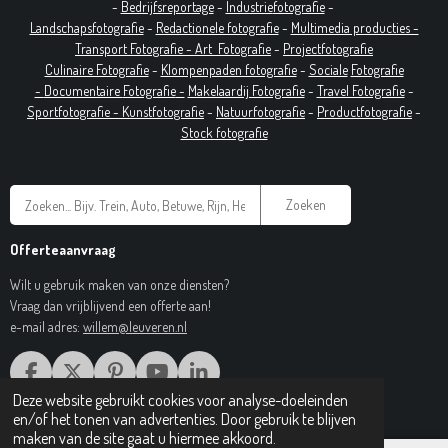
-
Bedrijfsreportage
-
Industrie
fotografie
-
Landschapsfotografie
-
Redactionele fotografie
-
Multimedia producties -
T
ransport Fotografie -
Art
Fotografie
-
Projectfotografie
Culinaire Fotografie
-
Klompenpaden fotografie
-
Sociale
Fotografie
-
Documentaire
Fotografie
-
Makelaardij Fotografie
-
Travel Fotografie
-
Sportfotografie -
Kunstfotografie
-
Natuurfotografie
-
Productfotografie
-
Stock fotografie
Zoeken
Offerteaanvraag
Wilt u gebruik maken van onze diensten?
Vraag dan vrijblijvend een offerte aan!
e-mail adres:
willem@leuveren.nl
F
X
P
Y
L
A
I
O
I
Deze website gebruikt cookies voor analyse-doeleinden
© 2017 Regiobeeldbank.nl
C
N
U
N
en/of het tonen van advertenties. Door gebruik te blijven
E
T
T
K
maken van de site gaat u hiermee akkoord.