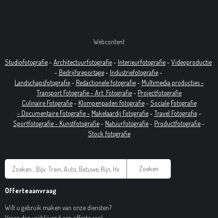
Webcontent
Studiofotografie
-
Architectuurfotografie
-
Interieurfotografie
-
Videoproductie
-
Bedrijfsreportage
-
Industrie
fotografie
-
Landschapsfotografie
-
Redactionele fotografie
-
Multimedia producties -
T
ransport Fotografie -
Art
Fotografie
-
Projectfotografie
Culinaire Fotografie
-
Klompenpaden fotografie
-
Sociale
Fotografie
-
Documentaire
Fotografie
-
Makelaardij Fotografie
-
Travel Fotografie
-
Sportfotografie -
Kunstfotografie
-
Natuurfotografie
-
Productfotografie
-
Stock fotografie
Zoeken
Offerteaanvraag
Wilt u gebruik maken van onze diensten?
Vraag dan vrijblijvend een offerte aan!