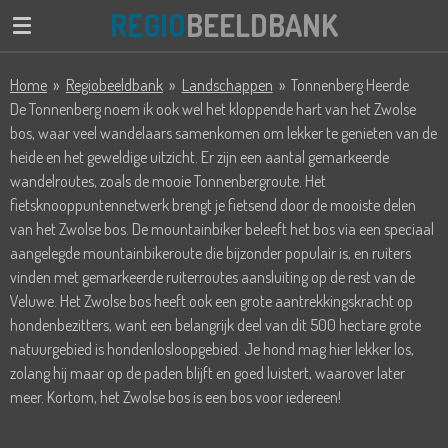
REGIO
BEELDBANK
Ga
direct
naar
Home
»
Regiobeeldbank
»
Landschappen
»
Tonnenberg Heerde
de
De Tonnenberg noem ik ook wel het kloppende hart van het Zwolse
hoofdinhoud
bos, waar veel wandelaars samenkomen om lekker te genieten van de
heide en het geweldige uitzicht. Er zijn een aantal gemarkeerde
wandelroutes, zoals de mooie Tonnenbergroute. Het
fietsknooppuntennetwerk brengt je fietsend door de mooiste delen
van het Zwolse bos. De mountainbiker beleeft het bos via een speciaal
aangelegde mountainbikeroute die bijzonder populair is, en ruiters
vinden met gemarkeerde ruiterroutes aansluiting op de rest van de
Veluwe. Het Zwolse bos heeft ook een grote aantrekkingskracht op
hondenbezitters, want een belangrijk deel van dit 500 hectare grote
natuurgebied is hondenlosloopgebied. Je hond mag hier lekker los,
zolang hij maar op de paden blijft en goed luistert, waarover later
meer. Kortom, het Zwolse bos is een bos voor iedereen!