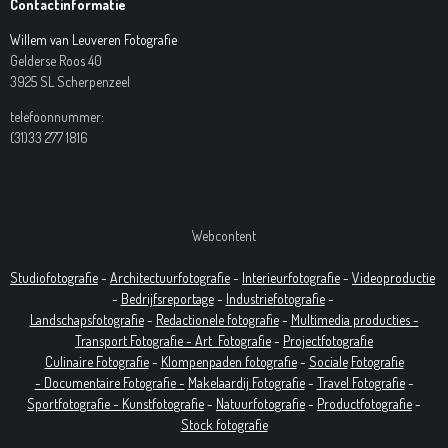
Contactinformatie
Willem van Leuveren Fotografie
Gelderse Roos 40
3925 SL Scherpenzeel
telefoonnummer:
(31)33 277 1816
Webcontent
Studiofotografie
-
Architectuurfotografie
-
Interieurfotografie
-
Videoproductie
-
Bedrijfsreportage
-
Industrie
fotografie
-
Landschapsfotografie
-
Redactionele fotografie
-
Multimedia producties -
T
ransport Fotografie -
Art
Fotografie
-
Projectfotografie
Culinaire Fotografie
-
Klompenpaden fotografie
-
Sociale
Fotografie
-
Documentaire
Fotografie
-
Makelaardij Fotografie
-
Travel Fotografie
-
Sportfotografie -
Kunstfotografie
-
Natuurfotografie
-
Productfotografie
-
Stock fotografie