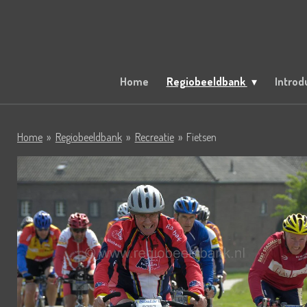
Ga
direct
naar
de
hoofdinhoud
Home
Regiobeeldbank
Introd
Home
»
Regiobeeldbank
»
Recreatie
»
Fietsen