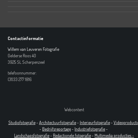
Contactinformatie
Willem van Leuveren Fotografie
Gelderse Roos 40
3925 SL Scherpenzeel
telefoonnummer:
(31)33 277 1816
Webcontent
Studiofotografie
-
Architectuurfotografie
-
Interieurfotografie
-
Videoproducti
-
Bedrijfsreportage
-
Industrie
fotografie
-
Landschapsfotografie
-
Redactionele fotografie
-
Multimedia producties -