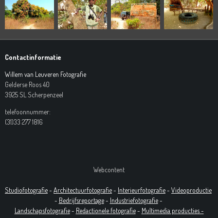
Contactinformatie
Willem van Leuveren Fotografie
Gelderse Roos 40
3925 SL Scherpenzeel
telefoonnummer:
(31)33 277 1816
Webcontent
Studiofotografie
-
Architectuurfotografie
-
Interieurfotografie
-
Videoproductie
-
Bedrijfsreportage
-
Industrie
fotografie
-
Landschapsfotografie
-
Redactionele fotografie
-
Multimedia producties -