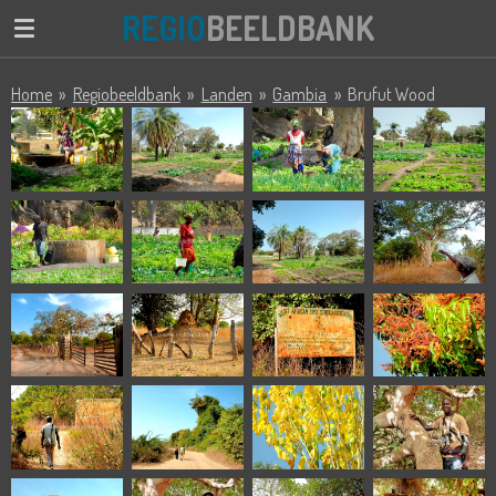
REGIO
BEELDBANK
Ga
direct
naar
Home
»
Regiobeeldbank
»
Landen
»
Gambia
»
Brufut Wood
de
hoofdinhoud