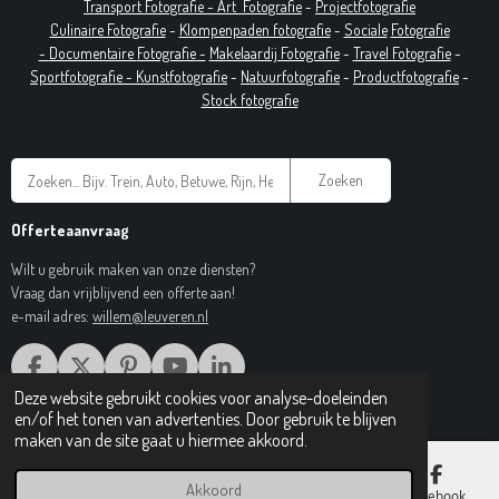
T
ransport Fotografie -
Art
Fotografie
-
Projectfotografie
Culinaire Fotografie
-
Klompenpaden fotografie
-
Sociale
Fotografie
-
Documentaire
Fotografie
-
Makelaardij Fotografie
-
Travel Fotografie
-
Sportfotografie -
Kunstfotografie
-
Natuurfotografie
-
Productfotografie
-
Stock fotografie
Zoeken
Offerteaanvraag
Wilt u gebruik maken van onze diensten?
Vraag dan vrijblijvend een offerte aan!
e-mail adres:
willem@leuveren.nl
F
X
P
Y
L
A
I
O
I
Deze website gebruikt cookies voor analyse-doeleinden
© 2017 Regiobeeldbank.nl
C
N
U
N
en/of het tonen van advertenties. Door gebruik te blijven
E
T
T
K
maken van de site gaat u hiermee akkoord.
B
E
U
E
O
R
B
D
Akkoord
E-mailadres
Telefoonnummer
Kaart
Facebook