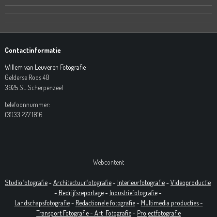
Contactinformatie
Willem van Leuveren Fotografie
Gelderse Roos 40
3925 SL Scherpenzeel
telefoonnummer:
(31)33 277 1816
Webcontent
Studiofotografie
-
Architectuurfotografie
-
Interieurfotografie
-
Videoproductie
-
Bedrijfsreportage
-
Industrie
fotografie
-
Landschapsfotografie
-
Redactionele fotografie
-
Multimedia producties -
T
ransport Fotografie -
Art
Fotografie
-
Projectfotografie