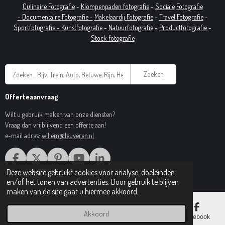
Culinaire Fotografie
-
Klompenpaden fotografie
-
Sociale
Fotografie
-
Documentaire
Fotografie
-
Makelaardij Fotografie
-
Travel Fotografie
-
Sportfotografie -
Kunstfotografie
-
Natuurfotografie
-
Productfotografie
-
Stock fotografie
Zoeken
Offerteaanvraag
Wilt u gebruik maken van onze diensten?
Vraag dan vrijblijvend een offerte aan!
e-mail adres:
willem@leuveren.nl
F
X
P
Y
L
A
I
O
I
Deze website gebruikt cookies voor analyse-doeleinden
© 2017 Regiobeeldbank.nl
C
N
U
N
en/of het tonen van advertenties. Door gebruik te blijven
E
T
T
K
maken van de site gaat u hiermee akkoord.
B
E
U
E
O
R
B
D
Akkoord
E-mailadres
Telefoonnummer
Kaart
Facebook
O
E
E
I