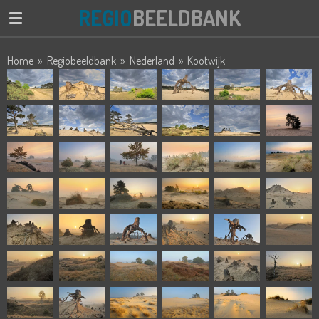
REGIO
BEELDBANK
Ga
direct
naar
Home
»
Regiobeeldbank
»
Nederland
»
Kootwijk
de
hoofdinhoud