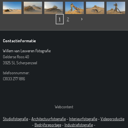
1
2
Contactinformatie
Willem van Leuveren Fotografie
Gelderse Roos 40
3925 SL Scherpenzeel
telefoonnummer:
(31)33 277 1816
Webcontent
Studiofotografie
-
Architectuurfotografie
-
Interieurfotografie
-
Videoproductie
-
Bedrijfsreportage
-
Industrie
fotografie
-