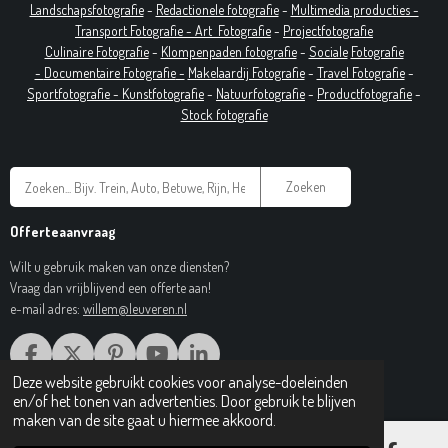
Landschapsfotografie
-
Redactionele fotografie
-
Multimedia producties -
T
ransport Fotografie -
Art
Fotografie
-
Projectfotografie
Culinaire Fotografie
-
Klompenpaden fotografie
-
Sociale
Fotografie
-
Documentaire
Fotografie
-
Makelaardij Fotografie
-
Travel Fotografie
-
Sportfotografie -
Kunstfotografie
-
Natuurfotografie
-
Productfotografie
-
Stock fotografie
Zoeken
Offerteaanvraag
Wilt u gebruik maken van onze diensten?
Vraag dan vrijblijvend een offerte aan!
e-mail adres:
willem@leuveren.nl
F
X
P
Y
L
A
I
O
I
Deze website gebruikt cookies voor analyse-doeleinden
© 2017 Regiobeeldbank.nl
C
N
U
N
en/of het tonen van advertenties. Door gebruik te blijven
E
T
T
K
maken van de site gaat u hiermee akkoord.
B
E
U
E