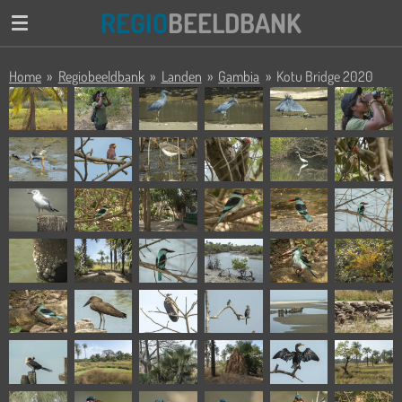
REGIO
BEELDBANK
Ga
direct
naar
Home
»
Regiobeeldbank
»
Landen
»
Gambia
»
Kotu Bridge 2020
de
hoofdinhoud