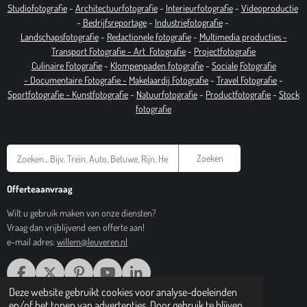
Studiofotografie
-
Architectuurfotografie
-
Interieurfotografie
-
Videoproductie
-
Bedrijfsreportage
-
Industrie
fotografie
-
Landschapsfotografie
-
Redactionele fotografie
-
Multimedia producties -
T
ransport Fotografie -
Art
Fotografie
-
Projectfotografie
Culinaire Fotografie
-
Klompenpaden fotografie
-
Sociale
Fotografie
-
Documentaire
Fotografie
-
Makelaardij Fotografie
-
Travel Fotografie
-
Sportfotografie -
Kunstfotografie
-
Natuurfotografie
-
Productfotografie
-
Stock
fotografie
Zoeken
Offerteaanvraag
Wilt u gebruik maken van onze diensten?
Vraag dan vrijblijvend een offerte aan!
e-mail adres:
willem@leuveren.nl
F
X
P
Y
L
A
I
O
I
Deze website gebruikt cookies voor analyse-doeleinden
© 2017 Regiobeeldbank.nl
C
N
U
N
en/of het tonen van advertenties. Door gebruik te blijven