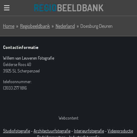
REGIO
BEELDBANK
Ga
direct
naar
Home
»
Regiobeeldbank
»
Nederland
»
Doesburg Deuren
de
hoofdinhoud
Contactinformatie
Willem van Leuveren Fotografie
Gelderse Roos 40
3925 SL Scherpenzeel
telefoonnummer:
(31)33 277 1816
Webcontent
Studiofotografie
-
Architectuurfotografie
-
Interieurfotografie
-
Videoproductie