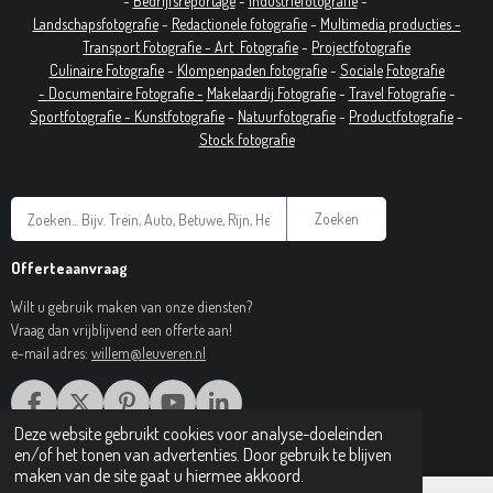
-
Bedrijfsreportage
-
Industrie
fotografie
-
Landschapsfotografie
-
Redactionele fotografie
-
Multimedia producties -
T
ransport Fotografie -
Art
Fotografie
-
Projectfotografie
Culinaire Fotografie
-
Klompenpaden fotografie
-
Sociale
Fotografie
-
Documentaire
Fotografie
-
Makelaardij Fotografie
-
Travel Fotografie
-
Sportfotografie -
Kunstfotografie
-
Natuurfotografie
-
Productfotografie
-
Stock fotografie
Zoeken
Offerteaanvraag
Wilt u gebruik maken van onze diensten?
Vraag dan vrijblijvend een offerte aan!
e-mail adres:
willem@leuveren.nl
F
X
P
Y
L
A
I
O
I
Deze website gebruikt cookies voor analyse-doeleinden
© 2017 Regiobeeldbank.nl
C
N
U
N
en/of het tonen van advertenties. Door gebruik te blijven
E
T
T
K
maken van de site gaat u hiermee akkoord.