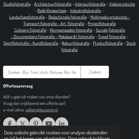
Studiofotografie
-
Architectuurfotografie
-
Interieurfotografie
-
Videoproductie
-
Bedrijfsreportage
-
Industrie
fotografie
-
Landschapsfotografie
-
Redactionele fotografie
-
Multimedia producties -
T
ransport Fotografie -
Art
Fotografie
-
Projectfotografie
Culinaire Fotografie
-
Klompenpaden fotografie
-
Sociale
Fotografie
-
Documentaire
Fotografie
-
Makelaardij Fotografie
-
Travel Fotografie
-
Sportfotografie -
Kunstfotografie
-
Natuurfotografie
-
Productfotografie
-
Stock
fotografie
Zoeken
Offerteaanvraag
Wilt u gebruik maken van onze diensten?
Vraag dan vrijblijvend een offerte aan!
e-mail adres:
willem@leuveren.nl
F
X
P
Y
L
A
I
O
I
Deze website gebruikt cookies voor analyse-doeleinden
© 2017 Regiobeeldbank.nl
C
N
U
N
en/of het tonen van advertenties. Door gebruik te blijven