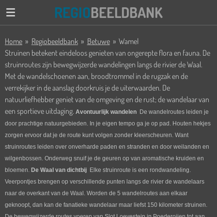
REGIO
BEELDBANK
Ga
direct
naar
Home
»
Regiobeeldbank
»
Betuwe
»
Wamel
de
Struinen betekent eindeloos genieten van ongerepte flora en fauna. De
hoofdinhoud
struinroutes zijn bewegwijzerde wandelingen langs de rivier de Waal.
Met de wandelschoenen aan, broodtrommel in de rugzak en de
verrekijker in de aanslag doorkruis je de uiterwaarden. De
natuurliefhebber geniet van de omgeving en de rust; de wandelaar van
een sportieve uitdaging.
Avontuurlijk wandelen
De wandelroutes leiden je
door prachtige natuurgebieden. In je eigen tempo ga je op pad. Houten hekjes
zorgen ervoor dat je de route kunt volgen zonder kleerscheuren. Want
struinroutes leiden over onverharde paden en stranden en door weilanden en
wilgenbossen. Onderweg snuif je de geuren op van aromatische kruiden en
bloemen.
De Waal van dichtbij
Elke struinroute is een rondwandeling.
Veerpontjes brengen op verschillende punten langs de rivier de wandelaars
naar de overkant van de Waal. Worden de 5 wandelroutes aan elkaar
geknoopt, dan kan de fanatieke wandelaar maar liefst 150 kilometer struinen.
De bewegwijzerde routes voeren van
Slot Loevestein
in Poederoijen tot aan