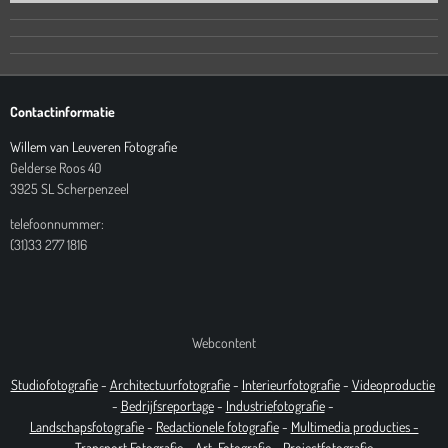
Contactinformatie
Willem van Leuveren Fotografie
Gelderse Roos 40
3925 SL Scherpenzeel
telefoonnummer:
(31)33 277 1816
Webcontent
Studiofotografie
-
Architectuurfotografie
-
Interieurfotografie
-
Videoproductie
-
Bedrijfsreportage
-
Industrie
fotografie
-
Landschapsfotografie
-
Redactionele fotografie
-
Multimedia producties -
T
ransport Fotografie -
Art
Fotografie
-
Projectfotografie