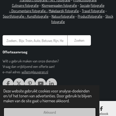
Culinaire Fotografie
-
Klompenpaden fotografie
-
Sociale
Fotografie
-
Documentaire
Fotografie
-
Makelaardij Fotografie
-
Travel Fotografie
-
Sportfotografie -
Kunstfotografie
-
Natuurfotografie
-
Productfotografie
-
Stock
fotografie
Zoeken
Offerteaanvraag
Wilt u gebruik maken van onze diensten?
Vraag dan vrijblijvend een offerte aan!
e-mail adres:
willem@leuveren.nl
F
X
P
Y
L
A
I
O
I
Deze website gebruikt cookies voor analyse-doeleinden
© 2017 Regiobeeldbank.nl
C
N
U
N
en/of het tonen van advertenties. Door gebruik te blijven
E
T
T
K
maken van de site gaat u hiermee akkoord.
B
E
U
E
O
R
B
D
Akkoord
E-mailadres
Telefoonnummer
Kaart
Facebook
O
E
E
I