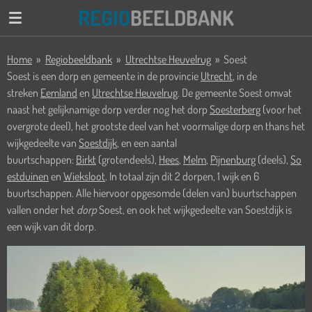
REGIO
BEELDBANK
Ga
direct
naar
Home
»
Regiobeeldbank
»
Utrechtse Heuvelrug
»
Soest
de
Soest is een dorp en gemeente in de provincie
Utrecht
, in de
hoofdinhoud
streken
Eemland
en
Utrechtse Heuvelrug
. De gemeente Soest omvat
naast het gelijknamige dorp verder nog het dorp
Soesterberg
(voor het
overgrote deel), het grootste deel van het voormalige dorp en thans het
wijkgedeelte van
Soestdijk
, en een aantal
buurtschappen:
Birkt
(grotendeels),
Hees
,
Melm
,
Pijnenburg
(deels),
So
estduinen
en
Wieksloot
. In totaal zijn dit 2 dorpen, 1 wijk en 6
buurtschappen. Alle hiervoor opgesomde (delen van) buurtschappen
vallen onder het
dorp
Soest, en ook het wijkgedeelte van Soestdijk is
een wijk van dit dorp.