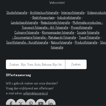
Webcontent
Studiofotografie
-
Architectuurfotografie
-
Interieurfotografie
-
Videoproducti
-
Bedrijfsreportage
-
Industrie
fotografie
-
Landschapsfotografie
-
Redactionele fotografie
-
Multimedia producties -
T
ransport Fotografie -
Art
Fotografie
-
Projectfotografie
Culinaire Fotografie
-
Klompenpaden fotografie
-
Sociale
Fotografie
-
Documentaire
Fotografie
-
Makelaardij Fotografie
-
Travel Fotografie
-
Sportfotografie -
Kunstfotografie
-
Natuurfotografie
-
Productfotografie
-
Sto
fotografie
Zoeken
Offerteaanvraag
Wilt u gebruik maken van onze diensten?
Vraag dan vrijblijvend een offerte aan!
e-mail adres:
willem@leuveren.nl
F
X
P
Y
L