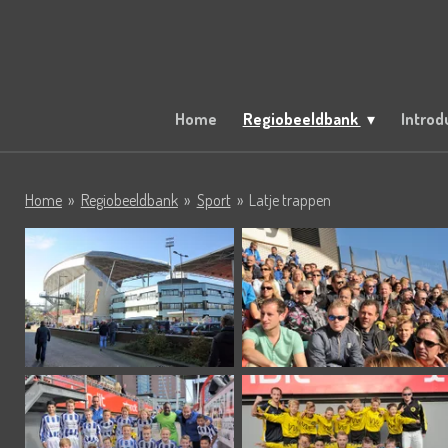
Ga
direct
naar
de
hoofdinhoud
Home
Regiobeeldbank
Introd
Home
»
Regiobeeldbank
»
Sport
»
Latje trappen