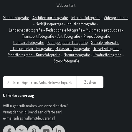
Webcontent
Studiofotografie
-
Architectuurfotografie
-
Interieurfotografie
-
Videoproductie
-
Bedrijfsreportage
-
Industrie
fotografie
-
Landschapsfotografie
-
Redactionele fotografie
-
Multimedia producties -
T
ransport Fotografie -
Art
Fotografie
-
Projectfotografie
Culinaire Fotografie
-
Klompenpaden fotografie
-
Sociale
Fotografie
-
Documentaire
Fotografie
-
Makelaardij Fotografie
-
Travel Fotografie
-
Sportfotografie -
Kunstfotografie
-
Natuurfotografie
-
Productfotografie
-
Stock fotografie
Zoeken
Offerteaanvraag
Wilt u gebruik maken van onze diensten?
Vraag dan vrijblijvend een offerte aan!
e-mail adres:
willem@leuveren.nl