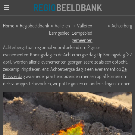
REGIO
BEELDBANK
Ga
direct
naar
Home
»
Regiobeeldbank
»
Vallei en
»
Vallei en
»
Achterberg
de
Eemgebied
Eemgebied
hoofdinhoud
gemeenten
Achterberg staat regionaal vooral bekend om 2 grote
evenementen:
Koningsdag
en de Achterbergse dag. Op Koningsdag (27
april) worden allerlei evenementen georganiseerd zoals een optocht,
zeskamp, ringsteken, enz. Achterbergse dag is een evenement op
2e
Pinksterdag
waar ieder jaar tienduizenden mensen op af komen om
de kraampjes te bezoeken, wc pot te gooien en andere dingen te doen.