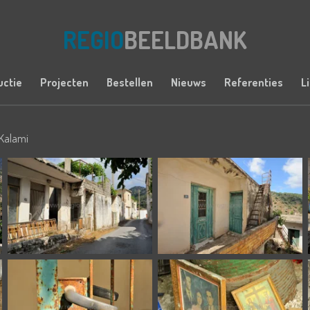
REGIO
BEELDBANK
uctie
Projecten
Bestellen
Nieuws
Referenties
L
Kalami