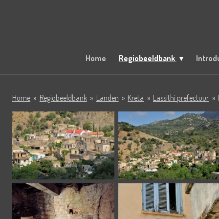
Ga
direct
naar
de
hoofdinhoud
Home
Regiobeeldbank
Introd
Home
»
Regiobeeldbank
»
Landen
»
Kreta
»
Lassithi prefectuur
»