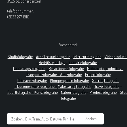
3925 SL Scherpenzeel
telefoonnummer:
(31)33 277 1816
Webcontent
Studiofotografie
-
Architectuurfotografie
-
Interieurfotografie
-
Videoproducti
-
Bedrijfsreportage
-
Industrie
fotografie
-
Landschapsfotografie
-
Redactionele fotografie
-
Multimedia producties -
T
ransport Fotografie -
Art
Fotografie
-
Projectfotografie
Culinaire Fotografie
-
Klompenpaden fotografie
-
Sociale
Fotografie
-
Documentaire
Fotografie
-
Makelaardij Fotografie
-
Travel Fotografie
-
Sportfotografie -
Kunstfotografie
-
Natuurfotografie
-
Productfotografie
-
Sto
fotografie
Zoeken