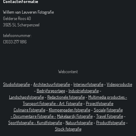
Contactinformatie
Willem van Leuveren Fotografie
Gelderse Roos 40
3925 SL Scherpenzeel
telefoonnummer:
(31)33 277 1816
Webcontent
Studiofotografie
-
Architectuurfotografie
-
Interieurfotografie
-
Videoproductie
-
Bedrijfsreportage
-
Industrie
fotografie
-
Landschapsfotografie
-
Redactionele fotografie
-
Multimedia producties -
T
ransport Fotografie -
Art
Fotografie
-
Projectfotografie
Culinaire Fotografie
-
Klompenpaden fotografie
-
Sociale
Fotografie
-
Documentaire
Fotografie
-
Makelaardij Fotografie
-
Travel Fotografie
-
Sportfotografie -
Kunstfotografie
-
Natuurfotografie
-
Productfotografie
-
Stock fotografie