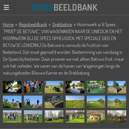
REGIO
BEELDBANK
Ga
direct
naar
Home
»
Regiobeeldbank
»
Grebbelinie
»
Hoornwerk a/d Spees
de
"PROEF DE BETUWE", VAN WAGENINGEN NAAR DE LINIEDIJK EN HET
hoofdinhoud
HOORNWERK BIJ DE SPEES OPHEUSDEN, MET SPECIALE GIDS EN
BETUWSE LEKKERNIJ De Betuwe is vanouds de fruittuin van
Nederland. Dat moet geproefd worden. Bestemming van vandaag is
De Spees bij Kesteren. Daar proeven we niet alleen Betuws fruit, maar
ook het verleden. We varen van de haven van Wageningen langs de
natuurgebieden Blauwe Kamer en de Grebbeberg.