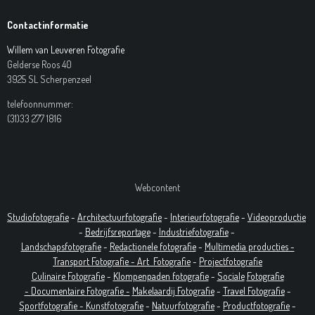
Contactinformatie
Willem van Leuveren Fotografie
Gelderse Roos 40
3925 SL Scherpenzeel
telefoonnummer:
(31)33 277 1816
Webcontent
Studiofotografie
-
Architectuurfotografie
-
Interieurfotografie
-
Videoproductie
-
Bedrijfsreportage
-
Industrie
fotografie
-
Landschapsfotografie
-
Redactionele fotografie
-
Multimedia producties -
T
ransport Fotografie -
Art
Fotografie
-
Projectfotografie
Culinaire Fotografie
-
Klompenpaden fotografie
-
Sociale
Fotografie
-
Documentaire
Fotografie
-
Makelaardij Fotografie
-
Travel Fotografie
-
Sportfotografie -
Kunstfotografie
-
Natuurfotografie
-
Productfotografie
-