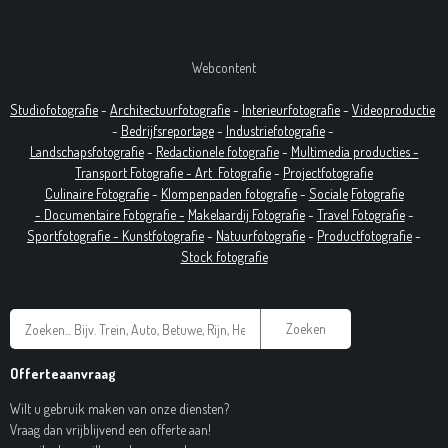
Webcontent
Studiofotografie
-
Architectuurfotografie
-
Interieurfotografie
-
Videoproductie
-
Bedrijfsreportage
-
Industrie
fotografie
-
Landschapsfotografie
-
Redactionele fotografie
-
Multimedia producties -
T
ransport Fotografie -
Art
Fotografie
-
Projectfotografie
Culinaire Fotografie
-
Klompenpaden fotografie
-
Sociale
Fotografie
-
Documentaire
Fotografie
-
Makelaardij Fotografie
-
Travel Fotografie
-
Sportfotografie -
Kunstfotografie
-
Natuurfotografie
-
Productfotografie
-
Stock fotografie
Zoeken
Offerteaanvraag
Wilt u gebruik maken van onze diensten?
Vraag dan vrijblijvend een offerte aan!