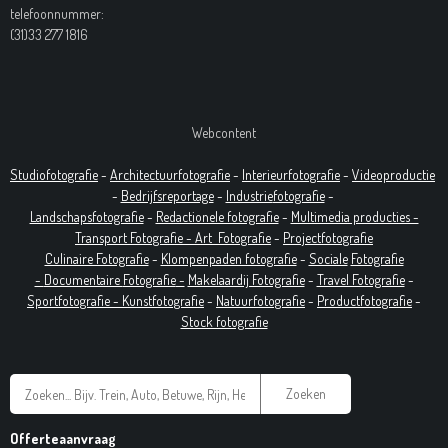
telefoonnummer:
(31)33 277 1816
Webcontent
Studiofotografie
-
Architectuurfotografie
-
Interieurfotografie
-
Videoproductie
-
Bedrijfsreportage
-
Industrie
fotografie
-
Landschapsfotografie
-
Redactionele fotografie
-
Multimedia producties -
T
ransport Fotografie -
Art
Fotografie
-
Projectfotografie
Culinaire Fotografie
-
Klompenpaden fotografie
-
Sociale
Fotografie
-
Documentaire
Fotografie
-
Makelaardij Fotografie
-
Travel Fotografie
-
Sportfotografie -
Kunstfotografie
-
Natuurfotografie
-
Productfotografie
-
Stock fotografie
Zoeken
Offerteaanvraag