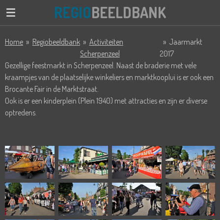
REGIO
BEELDBANK
Ga
direct
naar
Home
»
Regiobeeldbank
»
Activiteiten
»
Jaarmarkt
de
Scherpenzeel
2017
hoofdinhoud
Gezellige feestmarkt in Scherpenzeel. Naast de braderie met vele
kraampjes van de plaatselijke winkeliers en marktkooplui is er ook een
Brocante Fair in de Marktstraat.
Ook is er een kinderplein (Plein 1940) met attracties en zijn er diverse
optredens.