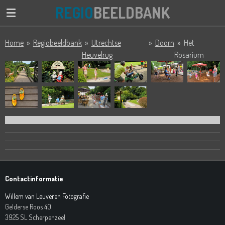
REGIO
BEELDBANK
Ga
direct
naar
Home
»
Regiobeeldbank
»
Utrechtse
»
Doorn
»
Het
de
Heuvelrug
Rosarium
hoofdinhoud
Contactinformatie
Willem van Leuveren Fotografie
Gelderse Roos 40
3925 SL Scherpenzeel