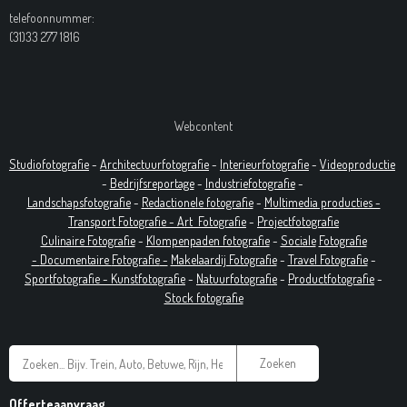
telefoonnummer:
(31)33 277 1816
Webcontent
Studiofotografie
-
Architectuurfotografie
-
Interieurfotografie
-
Videoproductie
-
Bedrijfsreportage
-
Industrie
fotografie
-
Landschapsfotografie
-
Redactionele fotografie
-
Multimedia producties -
T
ransport Fotografie -
Art
Fotografie
-
Projectfotografie
Culinaire Fotografie
-
Klompenpaden fotografie
-
Sociale
Fotografie
-
Documentaire
Fotografie
-
Makelaardij Fotografie
-
Travel Fotografie
-
Sportfotografie -
Kunstfotografie
-
Natuurfotografie
-
Productfotografie
-
Stock fotografie
Zoeken
Offerteaanvraag