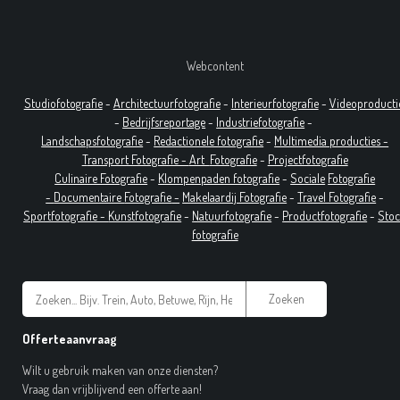
Webcontent
Studiofotografie
-
Architectuurfotografie
-
Interieurfotografie
-
Videoproducti
-
Bedrijfsreportage
-
Industrie
fotografie
-
Landschapsfotografie
-
Redactionele fotografie
-
Multimedia producties -
T
ransport Fotografie -
Art
Fotografie
-
Projectfotografie
Culinaire Fotografie
-
Klompenpaden fotografie
-
Sociale
Fotografie
-
Documentaire
Fotografie
-
Makelaardij Fotografie
-
Travel Fotografie
-
Sportfotografie -
Kunstfotografie
-
Natuurfotografie
-
Productfotografie
-
Sto
fotografie
Zoeken
Offerteaanvraag
Wilt u gebruik maken van onze diensten?
Vraag dan vrijblijvend een offerte aan!