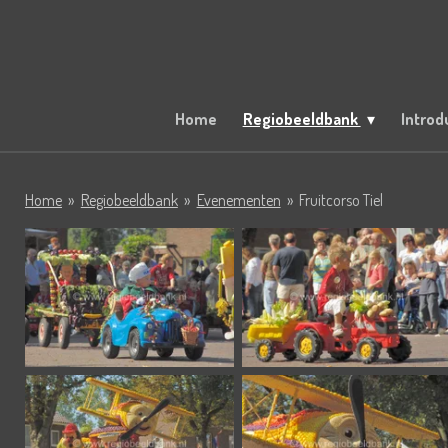
Ga
direct
naar
de
hoofdinhoud
Home
Regiobeeldbank
Introd
Home
»
Regiobeeldbank
»
Evenementen
»
Fruitcorso Tiel