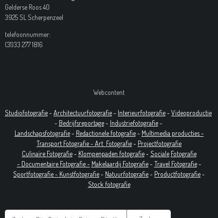
Gelderse Roos 40
3925 SL Scherpenzeel
telefoonnummer:
(31)33 277 1816
Webcontent
Studiofotografie
-
Architectuurfotografie
-
Interieurfotografie
-
Videoproductie
-
Bedrijfsreportage
-
Industrie
fotografie
-
Landschapsfotografie
-
Redactionele fotografie
-
Multimedia producties -
T
ransport Fotografie -
Art
Fotografie
-
Projectfotografie
Culinaire Fotografie
-
Klompenpaden fotografie
-
Sociale
Fotografie
-
Documentaire
Fotografie
-
Makelaardij Fotografie
-
Travel Fotografie
-
Sportfotografie -
Kunstfotografie
-
Natuurfotografie
-
Productfotografie
-
Stock fotografie