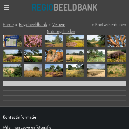
REGIO
BEELDBANK
Ga
direct
naar
Home
»
Regiobeeldbank
»
Veluwe
»
Kootwijkerduinen
de
Natuurgebieden
hoofdinhoud
Contactinformatie
Willem van Leuveren Fotografie