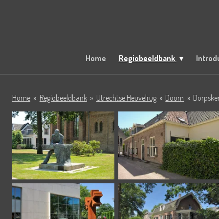
Ga
direct
naar
de
hoofdinhoud
Home
Regiobeeldbank
Introd
Home
»
Regiobeeldbank
»
Utrechtse Heuvelrug
»
Doorn
»
Dorpske