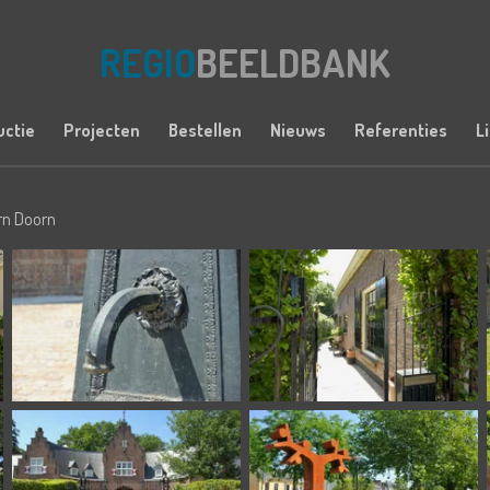
REGIO
BEELDBANK
uctie
Projecten
Bestellen
Nieuws
Referenties
L
rn Doorn