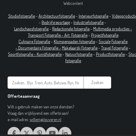
Webcontent
Studiofotografie
-
Architectuurfotografie
-
Interieurfotografie
-
Videoproducti
-
Bedrijfsreportage
-
Industrie
fotografie
-
Landschapsfotografie
-
Redactionele fotografie
-
Multimedia producties -
T
ransport Fotografie -
Art
Fotografie
-
Projectfotografie
Culinaire Fotografie
-
Klompenpaden fotografie
-
Sociale
Fotografie
-
Documentaire
Fotografie
-
Makelaardij Fotografie
-
Travel Fotografie
-
Sportfotografie -
Kunstfotografie
-
Natuurfotografie
-
Productfotografie
-
Sto
fotografie
Zoeken
Offerteaanvraag
Wilt u gebruik maken van onze diensten?
Vraag dan vrijblijvend een offerte aan!
e-mail adres:
willem@leuveren.nl
F
X
P
Y
L