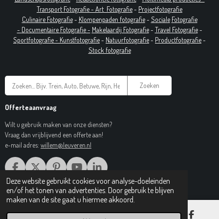
T
ransport Fotografie -
Art
Fotografie
-
Projectfotografie
Culinaire Fotografie
-
Klompenpaden fotografie
-
Sociale
Fotografie
-
Documentaire
Fotografie
-
Makelaardij Fotografie
-
Travel Fotografie
-
Sportfotografie -
Kunstfotografie
-
Natuurfotografie
-
Productfotografie
-
Stock fotografie
Zoeken
Offerteaanvraag
Wilt u gebruik maken van onze diensten?
Vraag dan vrijblijvend een offerte aan!
e-mail adres:
willem@leuveren.nl
F
X
P
Y
L
A
I
O
I
Deze website gebruikt cookies voor analyse-doeleinden
© 2017 Regiobeeldbank.nl
C
N
U
N
en/of het tonen van advertenties. Door gebruik te blijven
E
T
T
K
maken van de site gaat u hiermee akkoord.
B
E
U
E
O
R
B
D