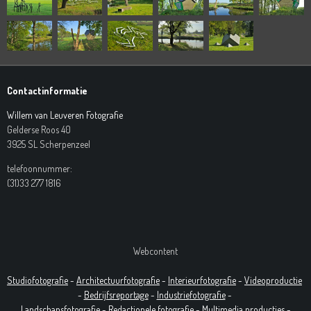
Contactinformatie
Willem van Leuveren Fotografie
Gelderse Roos 40
3925 SL Scherpenzeel
telefoonnummer:
(31)33 277 1816
Webcontent
Studiofotografie
-
Architectuurfotografie
-
Interieurfotografie
-
Videoproductie
-
Bedrijfsreportage
-
Industrie
fotografie
-
Landschapsfotografie
-
Redactionele fotografie
-
Multimedia producties -