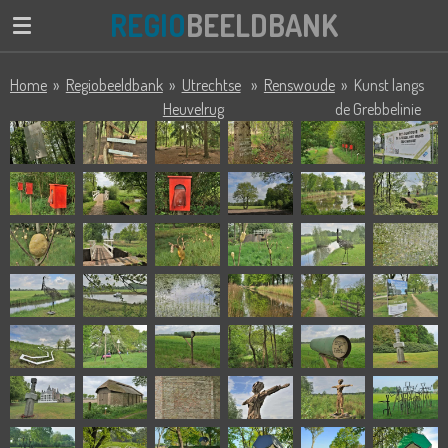
REGIO
BEELDBANK
Ga
direct
naar
Home
»
Regiobeeldbank
»
Utrechtse
»
Renswoude
»
Kunst langs
de
Heuvelrug
de Grebbelinie
hoofdinhoud