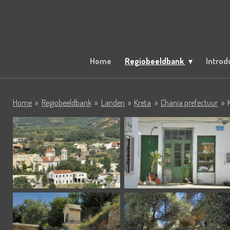
Ga
direct
naar
de
hoofdinhoud
Home
Regiobeeldbank
Introd
Home
»
Regiobeeldbank
»
Landen
»
Kreta
»
Chania prefectuur
»