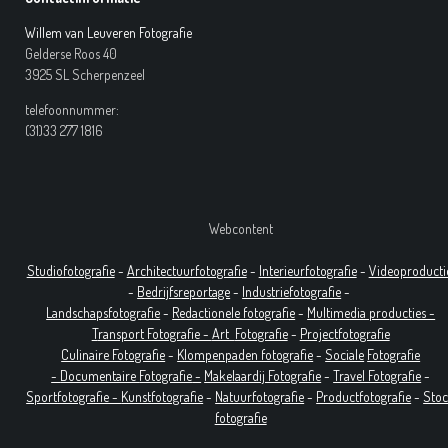
Willem van Leuveren Fotografie
Gelderse Roos 40
3925 SL Scherpenzeel
telefoonnummer:
(31)33 277 1816
Webcontent
Studiofotografie
-
Architectuurfotografie
-
Interieurfotografie
-
Videoproducti
-
Bedrijfsreportage
-
Industrie
fotografie
-
Landschapsfotografie
-
Redactionele fotografie
-
Multimedia producties -
T
ransport Fotografie -
Art
Fotografie
-
Projectfotografie
Culinaire Fotografie
-
Klompenpaden fotografie
-
Sociale
Fotografie
-
Documentaire
Fotografie
-
Makelaardij Fotografie
-
Travel Fotografie
-
Sportfotografie -
Kunstfotografie
-
Natuurfotografie
-
Productfotografie
-
Sto
fotografie