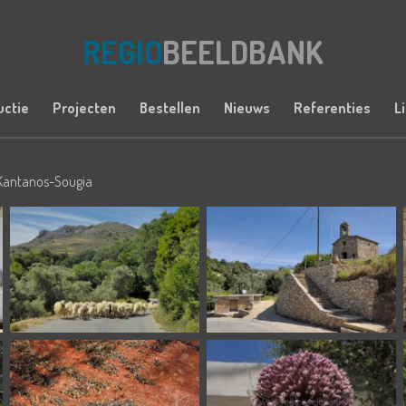
REGIO
BEELDBANK
uctie
Projecten
Bestellen
Nieuws
Referenties
L
Kantanos-Sougia